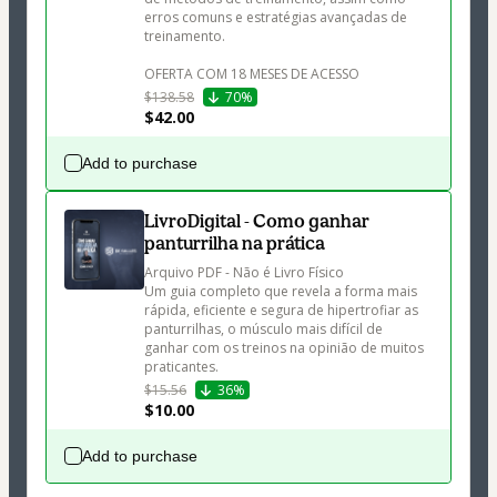
erros comuns e estratégias avançadas de 
treinamento.

OFERTA COM 18 MESES DE ACESSO
$138.58
70%
$42.00
Add to purchase
LivroDigital - Como ganhar
panturrilha na prática
Arquivo PDF - Não é Livro Físico

Um guia completo que revela a forma mais 
rápida, eficiente e segura de hipertrofiar as 
panturrilhas, o músculo mais difícil de 
ganhar com os treinos na opinião de muitos 
praticantes.
$15.56
36%
$10.00
Add to purchase