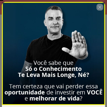
Aproveite: Oferta Exclusiva por
00 : 14 : 32
Tempo Limitado!
🇺🇸
Change country
Coleção 5 Manuais com Foco na
Hipertrofia
Author: De Salles Treinamento