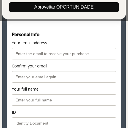
$42.00
(+ applicable taxes.
Click here
for more
Aproveitar OPORTUNIDADE
information)
de R$ 350,00 por R$ 197
Personal info
Your email address
Confirm your email
Your full name
ID