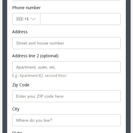
Phone number
🇺🇸
+1
Address
Address line 2 (optional)
E.g.: Apartment B2, second floor.
Zip Code
City
State