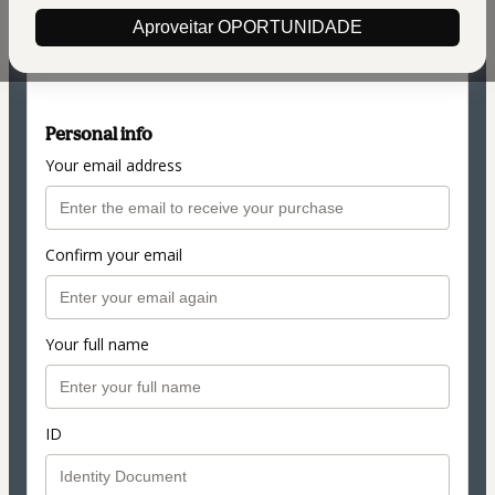
$42.00
(+ applicable taxes.
Click here
for more
Aproveitar OPORTUNIDADE
information)
de R$ 350,00 por R$ 197
Personal info
Your email address
Confirm your email
Your full name
ID