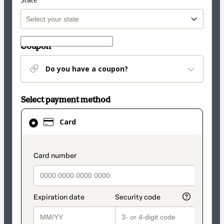
Coupon
Do you have a coupon?
Select payment method
Card
Card
selected
as
payment
payment_data.section_title_v2
method