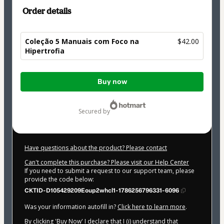
Order details
Coleção 5 Manuais com Foco na
$42.00
Hipertrofia
Total
Buy now
of
$42.00
secured by
Have questions about the product? Please contact
Can't complete this purchase? Please visit our Help Center
If you need to submit a request to our support team, please
provide the code below:
CKTID-D105429209Eoup2whcl1-1786256796331-6096
Was your information autofill in?
Click here to learn more
.
By clicking 'Buy Now' I declare that I (i) understand that