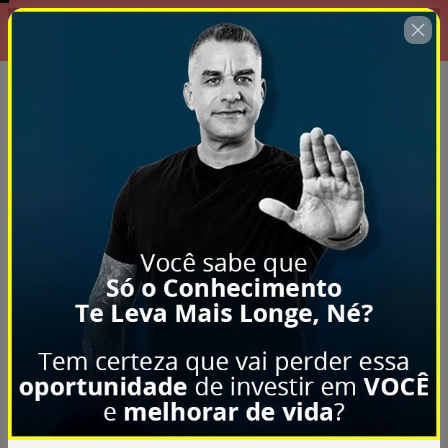
Aproveite: Oferta Exclusiva por
00 : 14 : 40
Tempo Limitado!
🇺🇸
Change country
Coleção 5 Manuais com Foco na
Hipertrofia
Author: De Salles Treinamento