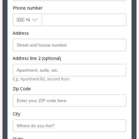
Phone number
🇺🇸
+1
Address
Address line 2 (optional)
E.g.: Apartment B2, second floor.
Zip Code
City
State