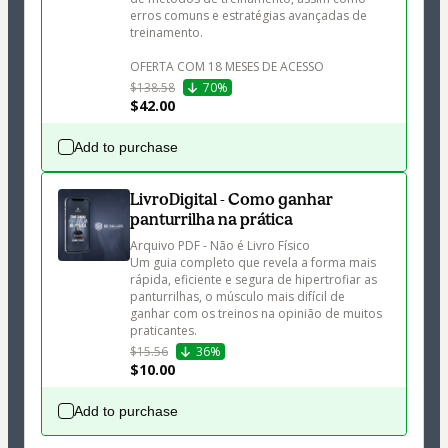
erros comuns e estratégias avançadas de 
treinamento.

OFERTA COM 18 MESES DE ACESSO
$138.58
70%
$42.00
Add to purchase
LivroDigital - Como ganhar
panturrilha na prática
Arquivo PDF - Não é Livro Físico

Um guia completo que revela a forma mais 
rápida, eficiente e segura de hipertrofiar as 
panturrilhas, o músculo mais difícil de 
ganhar com os treinos na opinião de muitos 
praticantes.
$15.56
36%
$10.00
Add to purchase