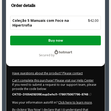
Order details
Coleção 5 Manuais com Foco na
$42.00
Hipertrofia
Total
Buy now
of
$42.00
secured by
Have questions about the product? Please contact
Can't complete this purchase? Please visit our Help Center
If you need to submit a request to our support team, please
provide the code below:
CKTID-D105429209Eoup2whcl1-1786175067796-8748
Was your information autofill in?
Click here to learn more
.
By clicking 'Buy Now' I declare that I (i) understand that