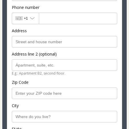
Phone number
🇺🇸
+1
Address
Address line 2 (optional)
E.g.: Apartment B2, second floor.
Zip Code
City
State