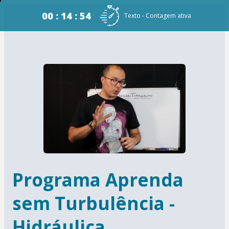
00 : 14 : 54
Texto - Contagem ativa
Programa Aprenda
sem Turbulência -
Hidráulica