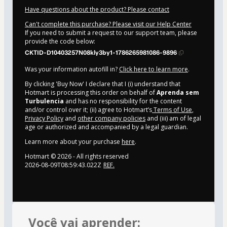
Have questions about the product? Please contact
Can't complete this purchase? Please visit our Help Center
If you need to submit a request to our support team, please
provide the code below:
CKTID-D10403257N08kly3by1-1786265981086-9896
Was your information autofill in?
Click here to learn more
.
By clicking 'Buy Now' I declare that I (i) understand that
Hotmart is processing this order on behalf of
Aprenda sem
Turbulencia
and has no responsibility for the content
and/or control over it; (ii) agree to Hotmart’s
Terms of Use
,
Privacy Policy
and
other company policies
and (iii) am of legal
age or authorized and accompanied by a legal guardian.
Learn more about your purchase
here
.
Hotmart ©
2026
- All rights reserved
2026-08-09T08:59:43.022Z
REF.
Você vai aprender: