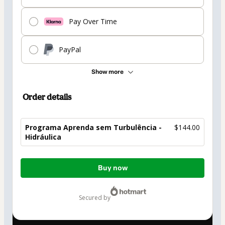
Pay Over Time
PayPal
Show more
Order details
Programa Aprenda sem Turbulência -
$144.00
Hidráulica
Total
Buy now
of
$144.00
secured by