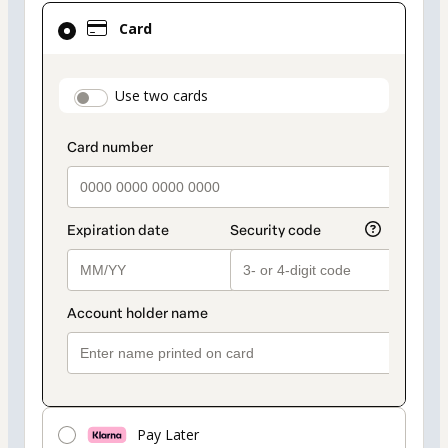
Card
Card
selected
as
payment
payment_data.section_title_v2
Use two cards
method
Pay Later