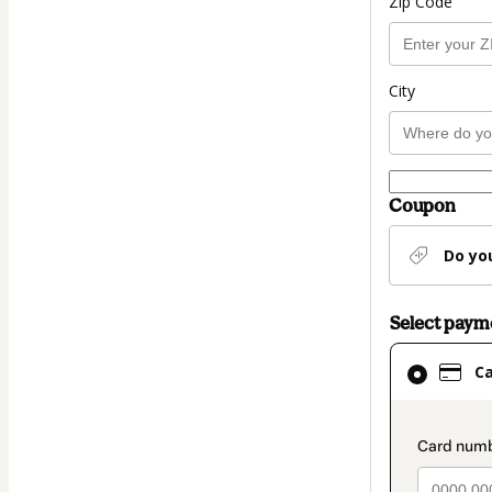
Zip Code
City
Coupon
Do yo
Select pay
Card
C
selected
as
payment
paymen
method