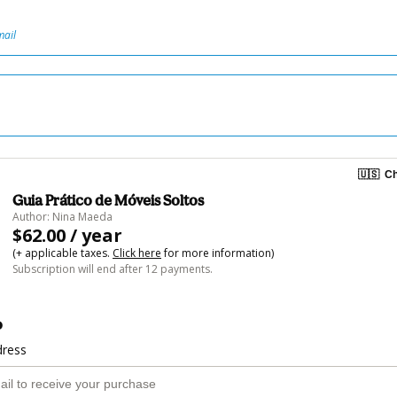
mail
🇺🇸
Ch
Guia Prático de Móveis Soltos
Author: Nina Maeda
$62.00 / year
(+ applicable taxes.
Click here
for more information)
Subscription will end after 12 payments.
o
dress