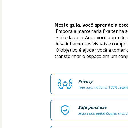
Neste guia, você aprende a esco
 Embora a marcenaria fixa tenha seu papel, são os móveis soltos que dão vida aos ambientes, conectam os espaços e definem o 
estilo da casa. Aqui, você aprend
desalinhamentos visuais e compos
 O objetivo é ajudar você a tomar decisões mais seguras, criando uma casa harmônica, funcional e com identidade — sem 
transformar o espaço em um conj
Privacy
Your information is 100% secure
Safe purchase
Secure and authenticated envir