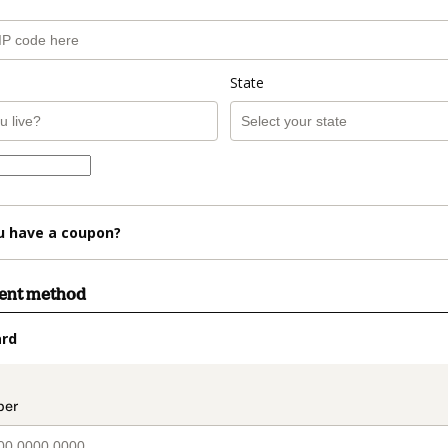
State
u have a coupon?
ment method
ard
t_data.section_title_v2