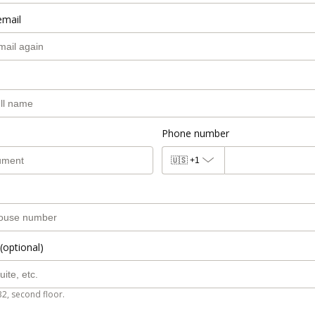
email
Phone number
🇺🇸
+1
(optional)
B2, second floor.