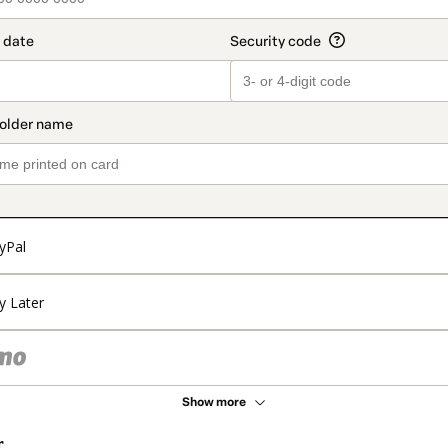
yPal
y Later
Show more
r