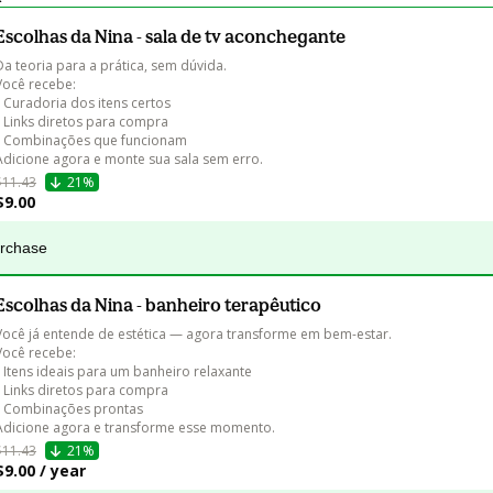
Escolhas da Nina - sala de tv aconchegante
Da teoria para a prática, sem dúvida.

Você recebe:

• Curadoria dos itens certos

• Links diretos para compra

• Combinações que funcionam

Adicione agora e monte sua sala sem erro.
$11.43
21%
$9.00
urchase
Escolhas da Nina - banheiro terapêutico
Você já entende de estética — agora transforme em bem-estar.

Você recebe:

• Itens ideais para um banheiro relaxante

• Links diretos para compra

• Combinações prontas

Adicione agora e transforme esse momento.
$11.43
21%
$9.00 / year