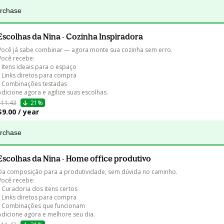
urchase
Escolhas da Nina - Cozinha Inspiradora
Você já sabe combinar — agora monte sua cozinha sem erro.

Você recebe:

• Itens ideais para o espaço

• Links diretos para compra

• Combinações testadas

Adicione agora e agilize suas escolhas.
$11.43
21%
$9.00 / year
urchase
Escolhas da Nina - Home office produtivo
Da composição para a produtividade, sem dúvida no caminho.

Você recebe:

• Curadoria dos itens certos

• Links diretos para compra

• Combinações que funcionam

Adicione agora e melhore seu dia.