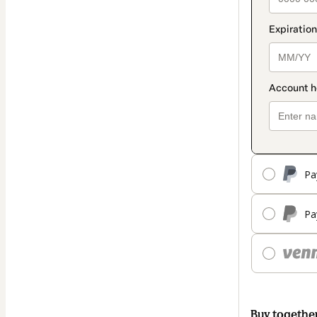
Pa
Pa
Buy togethe