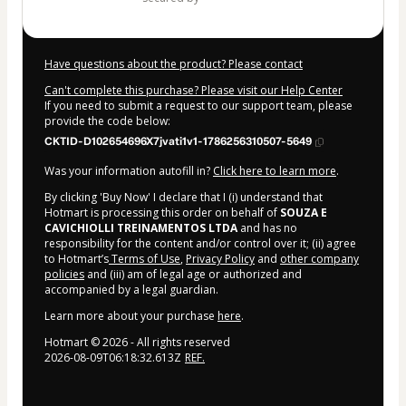
Have questions about the product? Please contact
Can't complete this purchase? Please visit our Help Center
If you need to submit a request to our support team, please
provide the code below:
CKTID-D102654696X7jvati1v1-1786256310507-5649
Was your information autofill in?
Click here to learn more
.
By clicking 'Buy Now' I declare that I (i) understand that
Hotmart is processing this order on behalf of
SOUZA E
CAVICHIOLLI TREINAMENTOS LTDA
and has no
responsibility for the content and/or control over it; (ii) agree
to Hotmart’s
Terms of Use
,
Privacy Policy
and
other company
policies
and (iii) am of legal age or authorized and
accompanied by a legal guardian.
Learn more about your purchase
here
.
Hotmart ©
2026
- All rights reserved
2026-08-09T06:18:32.613Z
REF.