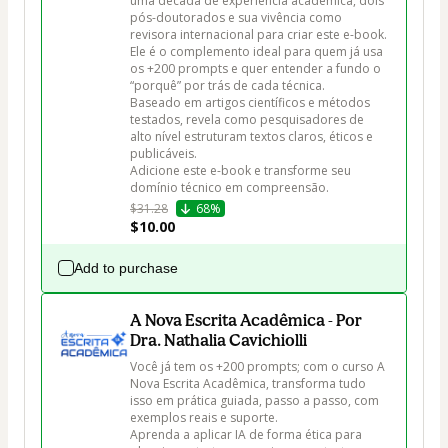
uma década de experiência acadêmica, dois 
pós-doutorados e sua vivência como 
revisora internacional para criar este e-book.

Ele é o complemento ideal para quem já usa 
os +200 prompts e quer entender a fundo o 
“porquê” por trás de cada técnica.

Baseado em artigos científicos e métodos 
testados, revela como pesquisadores de 
alto nível estruturam textos claros, éticos e 
publicáveis.

Adicione este e-book e transforme seu 
domínio técnico em compreensão.
$31.28
68%
$10.00
Add to purchase
A Nova Escrita Acadêmica - Por
Dra. Nathalia Cavichiolli
Você já tem os +200 prompts; com o curso A 
Nova Escrita Acadêmica, transforma tudo 
isso em prática guiada, passo a passo, com 
exemplos reais e suporte.

Aprenda a aplicar IA de forma ética para 