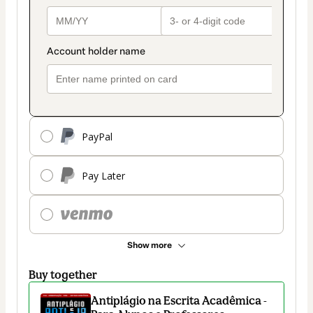
PayPal
Pay Later
Show more
Buy together
Antiplágio na Escrita Acadêmica -