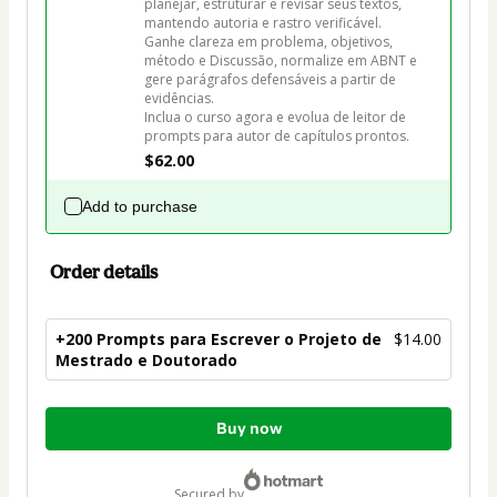
planejar, estruturar e revisar seus textos, 
mantendo autoria e rastro verificável.

Ganhe clareza em problema, objetivos, 
método e Discussão, normalize em ABNT e 
gere parágrafos defensáveis a partir de 
evidências.

Inclua o curso agora e evolua de leitor de 
prompts para autor de capítulos prontos.
$62.00
Add to purchase
Order details
+200 Prompts para Escrever o Projeto de
$14.00
Mestrado e Doutorado
Total
Buy now
of
$14.00
secured by