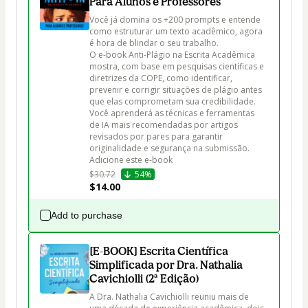
Para Alunos e Professores
Você já domina os +200 prompts e entende 
como estruturar um texto acadêmico, agora 
é hora de blindar o seu trabalho.

O e-book Anti-Plágio na Escrita Acadêmica 
mostra, com base em pesquisas científicas e 
diretrizes da COPE, como identificar, 
prevenir e corrigir situações de plágio antes 
que elas comprometam sua credibilidade.

Você aprenderá as técnicas e ferramentas 
de IA mais recomendadas por artigos 
revisados por pares para garantir 
originalidade e segurança na submissão.

Adicione este e-book 
$30.72
54%
$14.00
Add to purchase
[E-BOOK] Escrita Científica
Simplificada por Dra. Nathalia
Cavichiolli (2ª Edição)
A Dra. Nathalia Cavichiolli reuniu mais de 