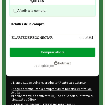
7,00 US$
Añadir a la compra
Detalles de la compra
EL ARTE DE RECONECTAR
9,00 US$
Total
Comprar ahora
de
9,00 US$
protegido por
¿Tienes dudas sobre el producto? Ponte en contacto
¿No puedes finalizar la compra? Visita nuestra Central de
Ayuda
Si solicitas ayuda a nuestro Equipo de Soporte, informa el
siguiente código:
CKTID-D100195480K1-1786233094018-2546