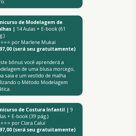
ro.
nicurso de Modelagem de 
lhas |
 14 Aulas + E-book (61 
g.)
⭐⭐⭐ por Marlene Mukai
97,00 (será seu gratuitamente)
ste bônus você aprenderá a 
delagem de uma blusa morcego, 
a saia e um vestido de malha 
ilizando o Método Modelagem 
tica.
nicurso de Costura Infantil |
 9 
las + E-book (39 pág.)
⭐⭐⭐ por Clara Calui 
97,00 (será seu gratuitamente)