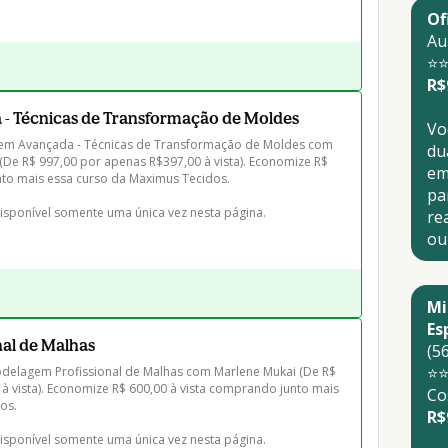
Of
Au
⭐⭐
R$
- Técnicas de Transformação de Moldes
Vo
m Avançada - Técnicas de Transformação de Moldes com 
du
(De R$ 997,00 por apenas R$397,00 à vista). Economize R$ 
em 
to mais essa curso da Maximus Tecidos.

par
disponível somente uma única vez nesta página.
re
ou
Mi
Es
al de Malhas
(56
⭐⭐
delagem Profissional de Malhas com Marlene Mukai (De R$ 
à vista). Economize R$ 600,00 à vista comprando junto mais 
Co
s.

R$
disponível somente uma única vez nesta página.