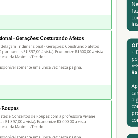
Ne
fa
co
lu
onal - Gerações: Costurando Afetos
Of
elagem Tridimensional - Gerações: Construindo afetos 
+ 
por apenas R$ 397,00 à vista). Economize R$600,00 à vista 
urso da Maximus Tecidos.

po
⭐
disponível somente uma única vez nesta página.
R$
Ap
ca
al
co
e Roupas
pr
stes e Consertos de Roupas com a professora Viviane 
co
s R$ 397,00 à vista). Economize R$ 600,00 à vista 
urso da Maximus Tecidos.

disponível somente uma única vez nesta página.