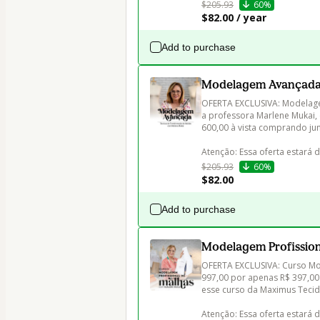
$205.93
60%
$82.00 / year
Add to purchase
Modelagem Avançada 
OFERTA EXCLUSIVA: Modelage
a professora Marlene Mukai, 
600,00 à vista comprando jun
Atenção: Essa oferta estará 
$205.93
60%
$82.00
Add to purchase
Modelagem Profission
OFERTA EXCLUSIVA: Curso Mo
997,00 por apenas R$ 397,00 
esse curso da Maximus Tecido
Atenção: Essa oferta estará 