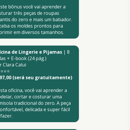
ste bônus você vai aprender a 
sturar três peças de roupas 
fantis do zero e mais um babador. 
ceba os moldes prontos para 
primir em diversos tamanhos.
icina de Lingerie e Pijamas
 | 8 
las + E-book (24 pág.)
r Clara Calui
⭐⭐⭐⭐
97,00 (será seu gratuitamente)
sta oficina, você vai aprender a 
delar, cortar e costurar uma 
misola tradicional do zero. A peça 
onfortável, delicada e super fácil 
fazer.