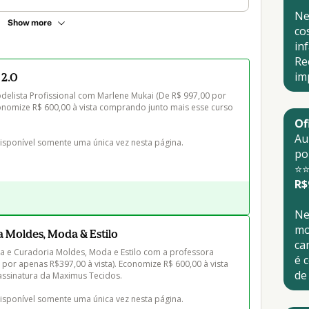
Ne
Show more
co
in
Re
im
 2.0
elista Profissional com Marlene Mukai (De R$ 997,00 por 
conomize R$ 600,00 à vista comprando junto mais esse curso 
Of
Au
disponível somente uma única vez nesta página.
po
⭐
R$
Ne
mo
a Moldes, Moda & Estilo
ca
a e Curadoria Moldes, Moda e Estilo com a professora 
é c
 por apenas R$397,00 à vista). Economize R$ 600,00 à vista 
de 
ssinatura da Maximus Tecidos.

disponível somente uma única vez nesta página.