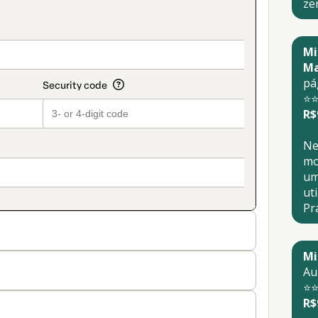
ze
on_title_v2
Mi
Ma
pá
⭐⭐
R$
Ne
mo
um
ut
Prá
Mi
Au
⭐⭐
R$