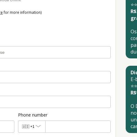
⭐⭐
R$
re
for more information)
gr
Os
co
pa
du
Di
E-
⭐⭐
R$
O 
no
Phone number
un
car
🇺🇸
+1