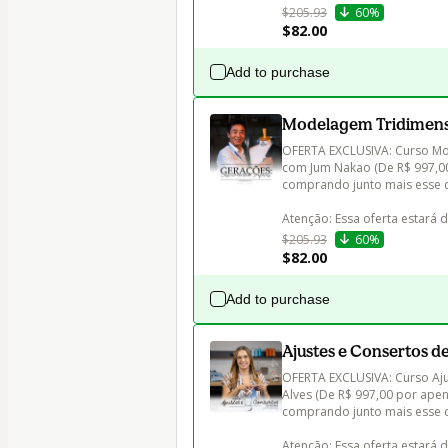
$205.93
60%
$82.00
Add to purchase
Modelagem Tridimensi
OFERTA EXCLUSIVA: Curso Mod
com Jum Nakao (De R$ 997,00 
comprando junto mais esse c
Atenção: Essa oferta estará 
$205.93
60%
$82.00
Add to purchase
Ajustes e Consertos d
OFERTA EXCLUSIVA: Curso Aju
Alves (De R$ 997,00 por apena
comprando junto mais esse c
Atenção: Essa oferta estará 