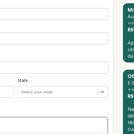
Mi
Au
⭐⭐
R$
Ap
ut
da
Of
State
E-
⭐⭐
R$
Ne
de
té
su