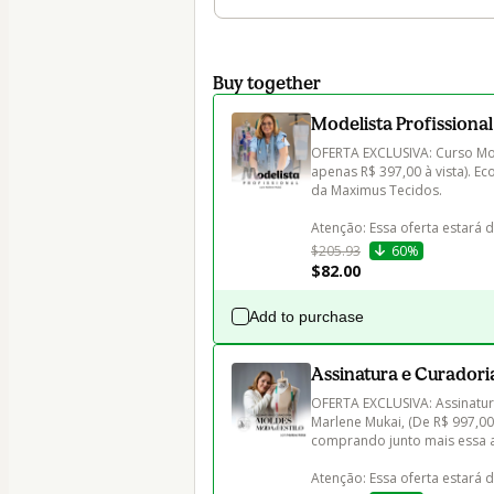
Buy together
Modelista Profissional
OFERTA EXCLUSIVA: Curso Mod
apenas R$ 397,00 à vista). E
da Maximus Tecidos.

Atenção: Essa oferta estará 
$205.93
60%
$82.00
Add to purchase
Assinatura e Curadori
OFERTA EXCLUSIVA: Assinatur
Marlene Mukai, (De R$ 997,00
comprando junto mais essa a
Atenção: Essa oferta estará 