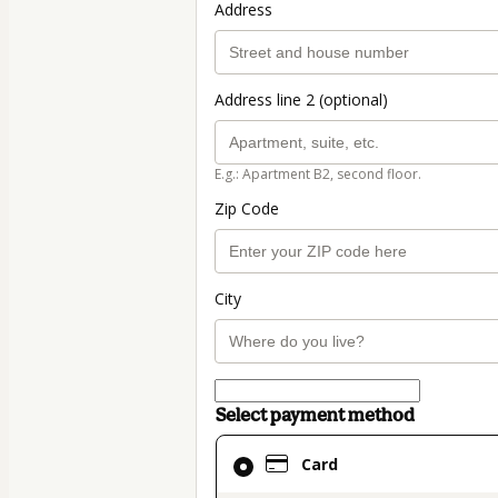
Address
Address line 2 (optional)
E.g.: Apartment B2, second floor.
Zip Code
City
Select payment method
Card
Card
selected
as