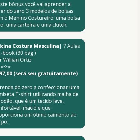
ste bônus você vai aprender a 
zer do zero 3 modelos de bolsas 
m o Menino Costureiro: uma bolsa 
xo, uma carteira e uma clutch. 
icina Costura Masculina
| 7 Aulas 
E-book (30 pág.)
r Willian Ortiz
⭐⭐⭐⭐
97,00 (será seu gratuitamente)
renda do zero a confeccionar uma 
miseta T-shirt utilizando malha de 
godão, que é um tecido leve, 
nfortável, macio e que 
oporciona um ótimo caimento ao 
rpo.