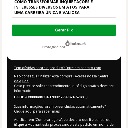
COMO TRANSFORMAR INQUIETAÇÕES E
INTERESSES DIVERSOS EM ATOS PARA
UMA CARREIRA ÚNICA E VALIOSA
Total
Gerar Pix
de
R$ 39,90
protegido por
Tem dúvidas sobre o produto? Entre em contato com
Não consegue finalizar esta compra? Acesse nossa Central
de Ajuda
Caso precise solicitar atendimento, o código abaixo deve ser
informado:
CKTID-C98886810S1-1786017292671-5763
Suas informações foram preenchidas automaticamente?
Clique aqui para saber mais
.
Ao clicar em 'Comprar agora', eu declaro que li e concordo
(i) que a Hotmart está processando este pedido em nome de