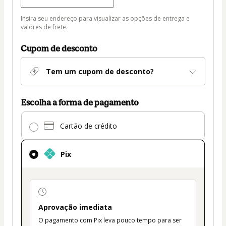
Forma de entrega
Forma
Insira seu endereço para visualizar as opções de entrega e
de
valores de frete.
entrega
Cupom de desconto
Tem um cupom de desconto?
Escolha a forma de pagamento
Pix
Cartão de crédito
selecionado
como
método
Pix
de
pagamento
payment_data.section_title_v2
Aprovação imediata
O pagamento com Pix leva pouco tempo para ser