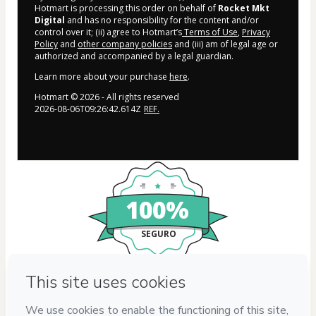
Hotmart is processing this order on behalf of
Rocket Mkt
Digital
and has no responsibility for the content and/or
control over it; (ii) agree to Hotmart’s
Terms of Use
,
Privacy
Policy
and
other company policies
and (iii) am of legal age or
authorized and accompanied by a legal guardian.
Learn more about your purchase
here
.
Hotmart ©
2026
- All rights reserved
2026-08-06T09:26:42.614Z
REF.
100%
SEGURO
Privacy
Your information is 100% secure