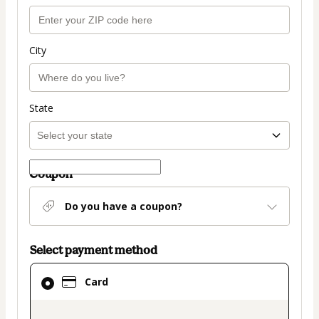
City
State
Coupon
Do you have a coupon?
Select payment method
Card
Card
selected
as
payment