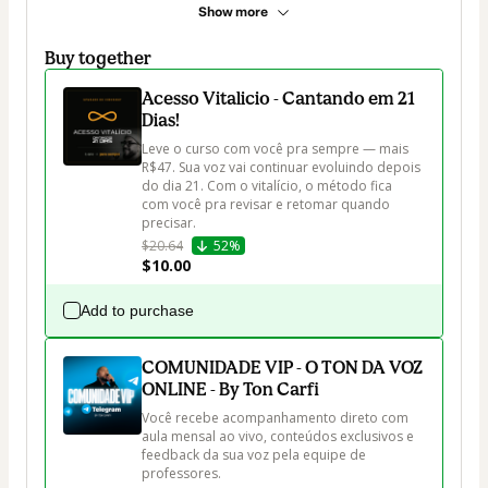
Show more
Buy together
Acesso Vitalicio - Cantando em 21
Dias!
Leve o curso com você pra sempre — mais 
R$47. Sua voz vai continuar evoluindo depois 
do dia 21. Com o vitalício, o método fica 
com você pra revisar e retomar quando 
precisar.
$20.64
52%
$10.00
Add to purchase
COMUNIDADE VIP - O TON DA VOZ
ONLINE - By Ton Carfi
Você recebe acompanhamento direto com 
aula mensal ao vivo, conteúdos exclusivos e 
feedback da sua voz pela equipe de 
professores.
