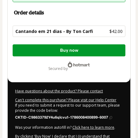
Order details
Cantando em 21 dias - By Ton Carfi
$42.00
Total
Buy now
of
$42.00
secured by
Have questions about the product? Please contact
Can't complete this purchase? Please visit our Help Center
If you need to submit a request to our support team, please
provide the code below:
CKTID-C98633792Y4u6qlcvu1-1786008400899-6007
Was your information autofill in?
Click here to learn more
.
By clicking 'Buy Now' I declare that I (i) understand that