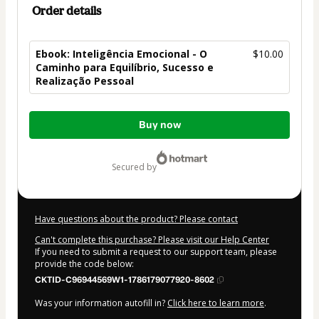
Order details
Ebook: Inteligência Emocional - O
$10.00
Caminho para Equilíbrio, Sucesso e
Realização Pessoal
Total
Buy now
of
$10.00
secured by
Have questions about the product? Please contact
Can't complete this purchase? Please visit our Help Center
If you need to submit a request to our support team, please
provide the code below:
CKTID-C96944569W1-1786179077920-8602
Was your information autofill in?
Click here to learn more
.