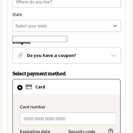
State
Coupon
Do you have a coupon?
Select payment method
Card
Card
selected
as
payment
payment_data.section_title_v2
method