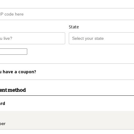
State
u have a coupon?
ment method
ard
t_data.section_title_v2