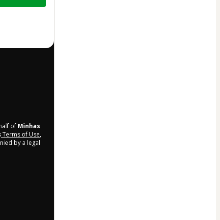
half of
Minhas
s
Terms of Use
,
nied by a legal