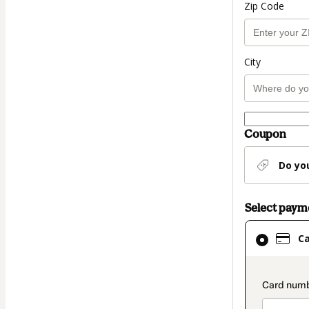
Zip Code
City
Coupon
Do yo
Select pay
Card
C
selected
as
payment
paymen
method