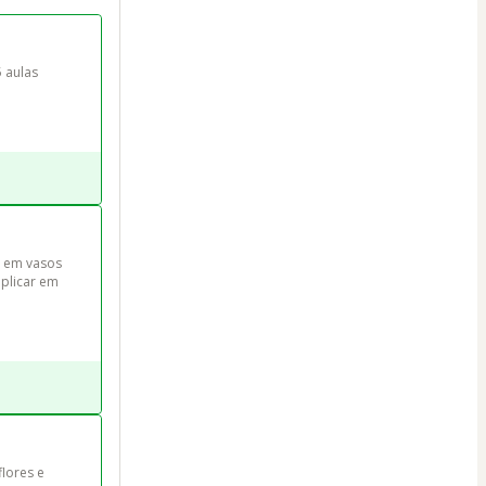
 aulas 
r em vasos 
plicar em 
lores e 