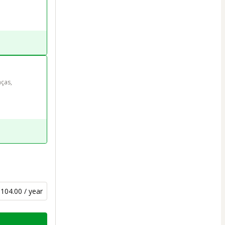
ças, 
104.00 / year