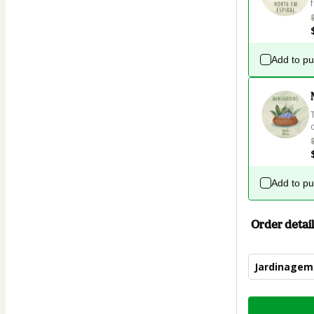
Add to p
Add to p
Order detail
Jardinagem 
Total