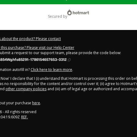
secured by
 about the product? Please contact
this purchase? Please visit our Help Center
 submit a request to our support team, please provide the code below:
854Wghfo85291-1786154657653-0312
ation autofill in?
Click here to learn more
.
y Now' I declare that I (i) understand that Hotmart is processing this order on be
s no responsibility for the content and/or control over it; (ii) agree to Hotmart’
nd
other company policies
and (iii) am of legal age or authorized and accompa
out your purchase
here
.
6
- All rights reserved
:04:19.609Z
REF.