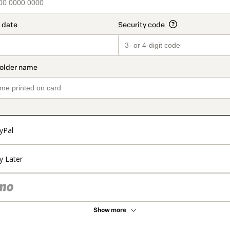
yPal
y Later
Show more