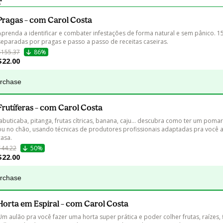
r
Pragas – com Carol Costa
Aprenda a identificar e combater infestações de forma natural e sem pânico. 15
separadas por pragas e passo a passo de receitas caseiras.
$155.37
86%
$22.00
urchase
Frutíferas – com Carol Costa
Jabuticaba, pitanga, frutas cítricas, banana, caju... descubra como ter um poma
ou no chão, usando técnicas de produtores profissionais adaptadas pra você a
casa.
$44.22
50%
$22.00
urchase
Horta em Espiral – com Carol Costa
Um aulão pra você fazer uma horta super prática e poder colher frutas, raízes, f