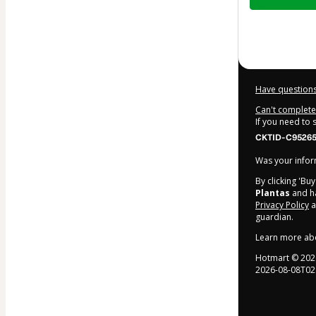
of
$104.00
Have questions
Can't complete 
If you need to
CKTID-C95265
Was your inform
By clicking 'Bu
Plantas
and ha
Privacy Policy
a
guardian.
Learn more ab
Hotmart ©
202
2026-08-08T02