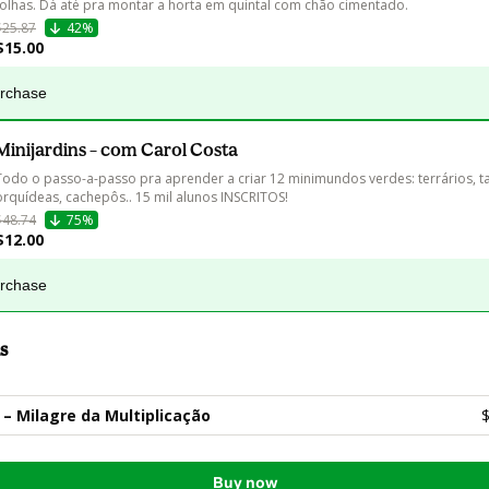
folhas. Dá até pra montar a horta em quintal com chão cimentado.
$25.87
42%
$15.00
urchase
Minijardins – com Carol Costa
Todo o passo-a-passo pra aprender a criar 12 minimundos verdes: terrários, ta
orquídeas, cachepôs.. 15 mil alunos INSCRITOS! 
$48.74
75%
$12.00
urchase
s
– Milagre da Multiplicação
$
Buy now