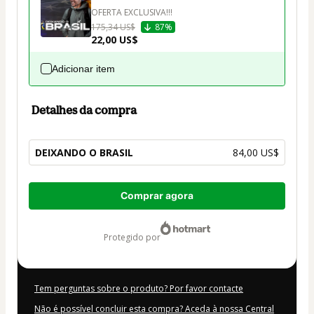
OFERTA EXCLUSIVA!!!
175,34 US$
87%
22,00 US$
Adicionar item
Detalhes da compra
DEIXANDO O BRASIL
84,00 US$
Total
Comprar agora
de
84,00 US$
protegido por
Tem perguntas sobre o produto? Por favor contacte
Não é possível concluir esta compra? Aceda à nossa Central