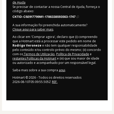
de Ajuda
Se precisar de contactar a nossa Central de Ajuda, forneça o
código abaixo:
CKTID-C92917799M1-1786338593563-1747
A sua informação foi preenchida automaticamente?
Clique aqui para saber mais
.
Ao clicar em 'Comprar agora', declaro que (i) compreendo
que a Hotmart está a processar este pedido em nome de
Rodrigo Veroneze
e não tem qualquer responsabilidade
pelo conteúdo e/ou controlo prévio do mesmo; (ii) concordo
com os
Termos de Utilização
,
Política de Privacidade
e
restantes Políticas da Hotmart
e (iii) que sou maior de idade
ou autorizado e acompanhado por um responsável legal.
Saiba mais sobre a sua compra
aqui
.
Hotmart ©
2026
- Todos os direitos reservados
2026-08-10T05:09:55.505Z
REF.