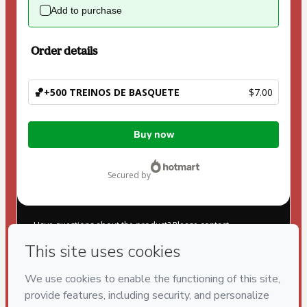
Add to purchase
Order details
🏀+500 TREINOS DE BASQUETE
$7.00
Total
Buy now
of
$7.00
secured by
Have questions about the product? Please contact
Can't complete this purchase? Please visit our Help Center
If you need to submit a request to our support team, please
provide the code below:
CKTID-C89278500E7faun2uk1-1786003721610-2543
Was your information autofill in?
Click here to learn more
.