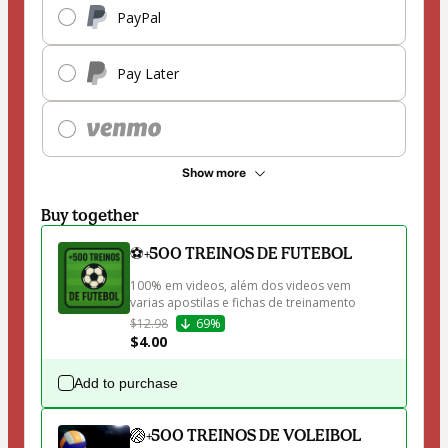
PayPal
Pay Later
Show more
Buy together
⚽+500 TREINOS DE FUTEBOL
100% em videos, além dos videos vem 
varias apostilas e fichas de treinamento
$12.98
69%
$4.00
Add to purchase
🏐+500 TREINOS DE VOLEIBOL