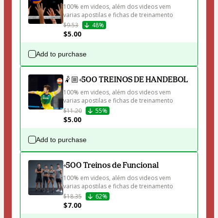
100% em videos, além dos videos vem 
varias apostilas e fichas de treinamento
$9.53
48%
$5.00
Add to purchase
🤾🏼+500 TREINOS DE HANDEBOL
100% em videos, além dos videos vem 
varias apostilas e fichas de treinamento
$11.20
55%
$5.00
Add to purchase
+500 Treinos de Funcional
100% em videos, além dos videos vem 
varias apostilas e fichas de treinamento
$18.35
62%
$7.00