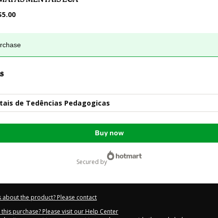
$5.00
urchase
s
ais de Tedências Pedagogicas
Buy now
secured by
 about the product? Please contact
this purchase? Please visit our Help Center