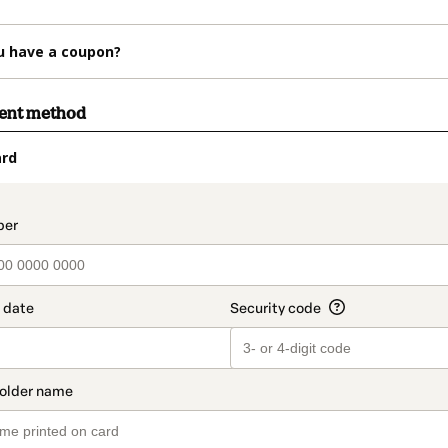
u have a coupon?
ment method
ard
t_data.section_title_v2