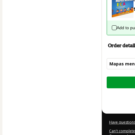
Add to p
Order detail
Mapas ment
Total
of
$5.00
Have questions
Can't complete 