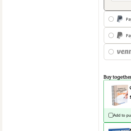
Pa
Pa
Buy togethe
Add to p