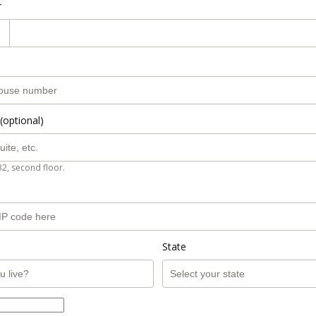
r
(optional)
B2, second floor.
State