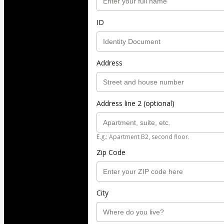
ID
Address
Address line 2 (optional)
E.g.: Apartment B2, second floor.
Zip Code
City