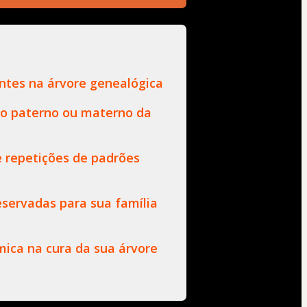
entes na árvore genealógica
do paterno ou materno da
e repetições de padrões
eservadas para sua família
mica na cura da sua árvore