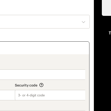
T
on_title_v2