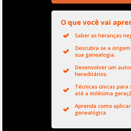
O que você vai apre
Saber as heranças neg
Descubra se a origem
sua genealogia.
Desenvolver um autoc
hereditários.
Técnicas únicas para 
até a milésima geraç
Aprenda como aplicar 
genealógica