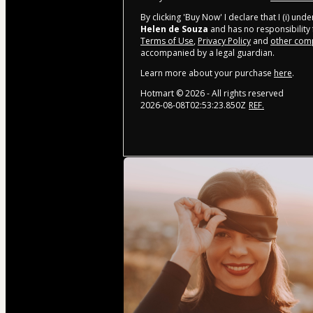
By clicking 'Buy Now' I declare that I (i) un
Helen de Souza
and has no responsibility f
Terms of Use
,
Privacy Policy
and
other comp
accompanied by a legal guardian.
Learn more about your purchase
here
.
Hotmart ©
2026
- All rights reserved
2026-08-08T02:53:23.850Z
REF.