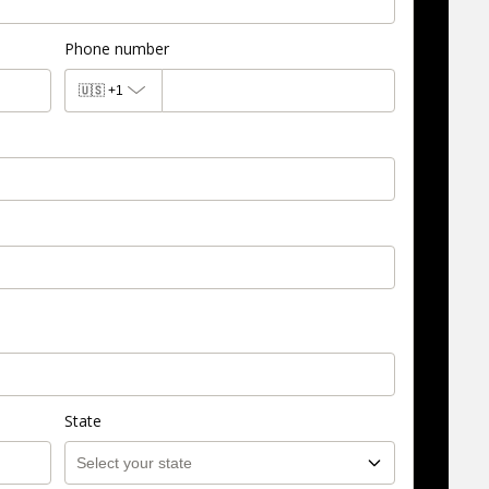
Phone number
🇺🇸
+1
State