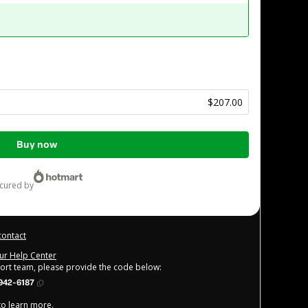
$207.00
Buy now
ecured by
contact
our Help Center
port team, please provide the code below:
942-6187
 to learn more
.