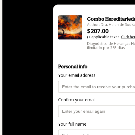
Combo Hereditaried
Author: Dra. Helen de Souz
$207.00
(+ applicable taxes.
Click he
Diagnóstico de Heranças He
ilimitado por 365 dias
Personal info
Your email address
Confirm your email
Your full name