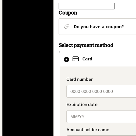
Coupon
Do you have a coupon?
Select payment method
Card
Card
selected
as
payment
payment_data.secti
method