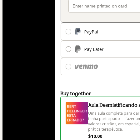
PayPal
Pay Later
Buy together
Aula Desmistificando 
Uma aula completa para dar 
tenha participado — fazer u
valores cristãos, em especial
prática terapêutica.
$10.00