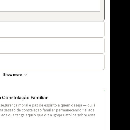
Show more
a Constelação Familiar
segurança moral e paz de espírito a quem deseja — ou já 
ma sessão de constelação familiar permanecendo fiel aos 
, aos que tange aquilo que diz a Igreja Católica sobre essa 