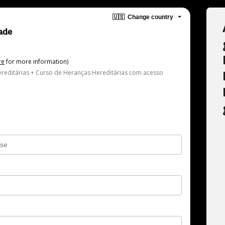
🇺🇸
Change country
ade
a
re
for more information)
reditárias + Curso de Heranças Hereditárias com acesso