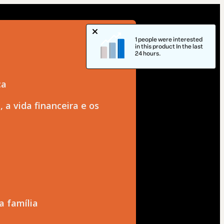
1 people were interested
in this product In the last
24 hours.
ca
 a vida financeira e os
a família