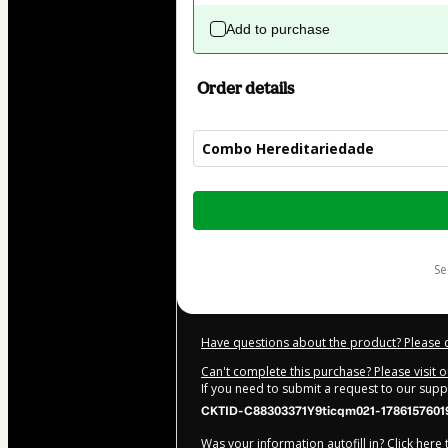
Add to purchase
Order details
Combo Hereditariedade
Total
of
$207.00
s
Have questions about the product? Please 
Can't complete this purchase? Please visit 
If you need to submit a request to our sup
CKTID-C88303371Y9ticqm021-1786157601
Was your information autofill in?
Click here