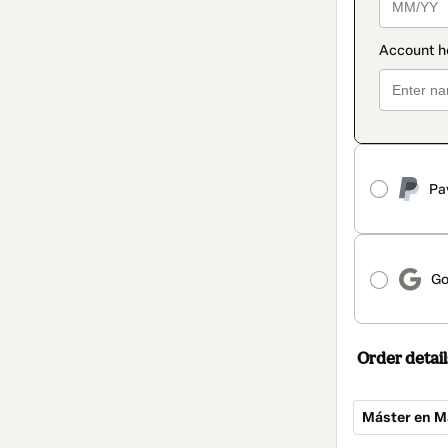
Pa
Go
Order detail
Máster en M