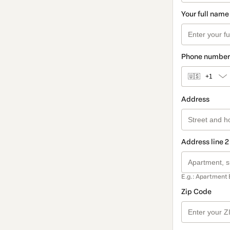
Your full name
Phone number
🇺🇸
+1
Address
Address line 2
E.g.: Apartment 
Zip Code