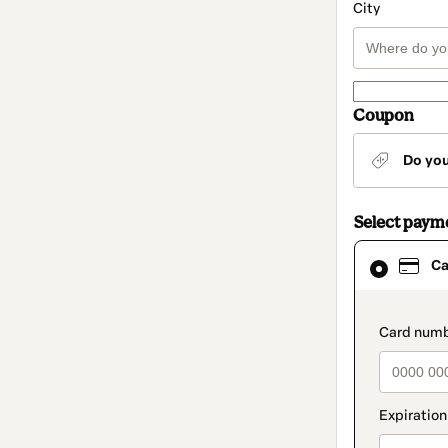
City
Coupon
Do yo
Select paym
Card
Ca
selected
as
payment
method
paymen