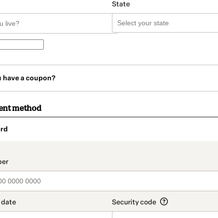
State
u have a coupon?
ent method
rd
t_data.section_title_v2