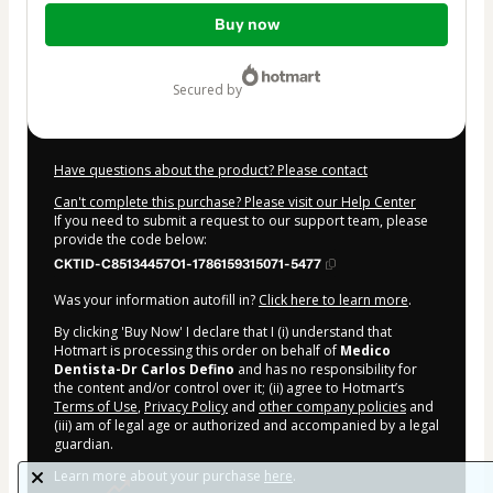
Total
Buy now
of
$177.00
secured by
Have questions about the product? Please contact
Can't complete this purchase? Please visit our Help Center
If you need to submit a request to our support team, please
provide the code below:
CKTID-C85134457O1-1786159315071-5477
Was your information autofill in?
Click here to learn more
.
By clicking 'Buy Now' I declare that I (i) understand that
Hotmart is processing this order on behalf of
Medico
Dentista-Dr Carlos Defino
and has no responsibility for
the content and/or control over it; (ii) agree to Hotmart’s
Terms of Use
,
Privacy Policy
and
other company policies
and
(iii) am of legal age or authorized and accompanied by a legal
guardian.
Learn more about your purchase
here
.