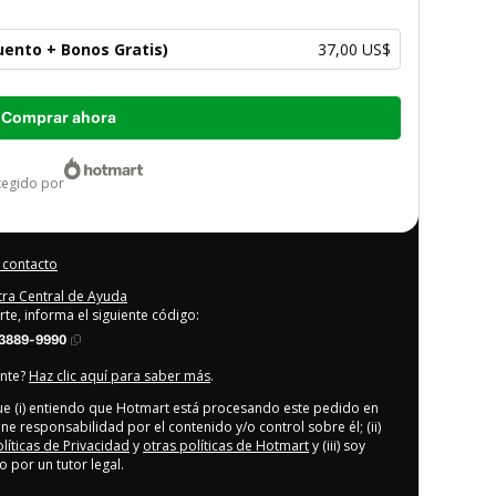
ento + Bonos Gratis)
37,00 US$
Comprar ahora
otegido por
 contacto
stra Central de Ayuda
rte, informa el siguiente código:
3889-9990
ente?
Haz clic aquí para saber más
.
que (i) entiendo que Hotmart está procesando este pedido en
ene responsabilidad por el contenido y/o control sobre él; (ii)
olíticas de Privacidad
y
otras políticas de Hotmart
y (iii) soy
por un tutor legal.