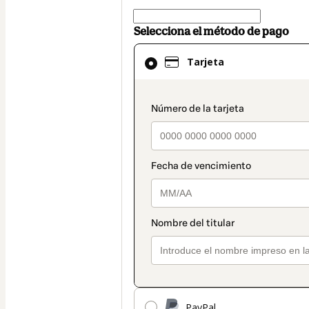
Selecciona el método de pago
El
Tarjeta
método
de
pago
payment_data.secti
seleccionado
es
Tarjeta
PayPal