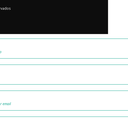
rvados
a
r email