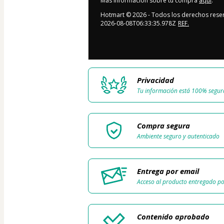
Más información sobre tu compra
aquí
.
Hotmart ©
2026
- Todos los derechos rese
2026-08-08T06:33:35.978Z
REF.
Privacidad
Tu información está 100% segur
Compra segura
Ambiente seguro y autenticado
Entrega por email
Acceso al producto entregado po
Contenido aprobado