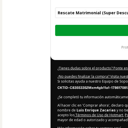
Rescate Matrimonial (Super Descu
Total
de
37,00 US$
pr
¿Tienes dudas sobre el producto? Ponte en
¿No puedes finalizar la compra? Visita nue
Si solicitas ayuda a nuestro Equipo de Sopo
CKTID-C83553352Mxm4gb11a1-178617081
¿Se completó tu información automáticam
Al hacer clic en 'Comprar ahora', declaro 
nombre de
Luis Enrique Zacarias
y no ti
acepto los
Términos de Uso de Hotmart
,
P
mayor de edad o autorizado y acompañado 