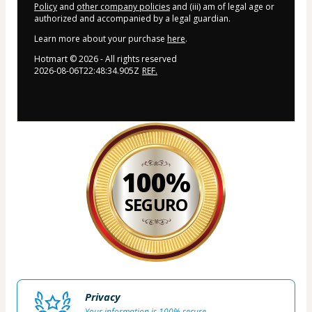
Policy
and
other company policies
and (iii) am of legal age or
authorized and accompanied by a legal guardian.
Learn more about your purchase
here
.
Hotmart ©
2026
- All rights reserved
2026-08-06T22:48:34.905Z
REF.
100%
SEGURO
Privacy
Your information is 100% secure