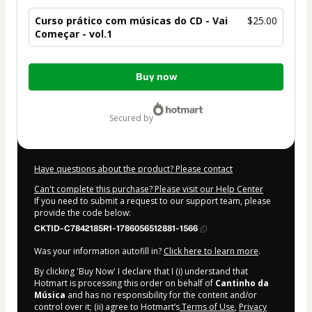
Curso prático com músicas do CD - Vai
$25.00
Começar - vol.1
Total
Buy now
of
$25.00
secured by
Have questions about the product? Please contact
Can't complete this purchase? Please visit our Help Center
If you need to submit a request to our support team, please
provide the code below:
CKTID-C7842185R1-1786056512881-1566
Was your information autofill in?
Click here to learn more
.
By clicking 'Buy Now' I declare that I (i) understand that
Hotmart is processing this order on behalf of
Cantinho da
Música
and has no responsibility for the content and/or
control over it; (ii) agree to Hotmart’s
Terms of Use
,
Privacy