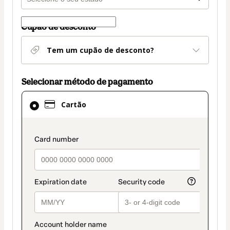
Cupão de desconto
Tem um cupão de desconto?
Selecionar método de pagamento
Cartão
Cartão
selecionado
como
método
payment_data.section_title_v2
de
pagamento