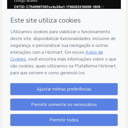
código abaixo:
CKTID-C75499870Sfxx4u34w1-1786022216699-1809
A sua informação foi preenchida automaticamente?
Clique aqui para saber mais
.
Ao clicar em 'Comprar agora', declaro que (i) compreendo
que a Hotmart está a processar este pedido em nome de
Dra Chris Linhares
e não tem qualquer responsabilidade
pelo conteúdo e/ou controlo prévio do mesmo; (ii) concordo
com os
Termos de Utilização
,
Política de Privacidade
e
restantes Políticas da Hotmart
e (iii) que sou maior de idade
ou autorizado e acompanhado por um responsável legal.
Saiba mais sobre a sua compra
aqui
.
Hotmart ©
2026
- Todos os direitos reservados
2026-08-06T13:16:58.815Z
REF.
Dra Chris Linhares / TODOS OS DIREITOS RESERVADOS