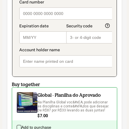
method
payment_data.section_title_v2
Buy together
Global - Planilha do Aprovado
Na Planilha Global voc&#xEA; pode adicionar 
as disciplinas e conte&#xFA;dos que desejar. 
De R$87 por R$33 levando as duas juntas!
$7.00
Add to purchase