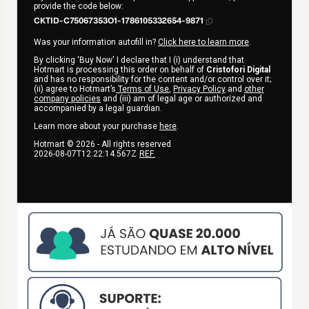
provide the code below:
CKTID-C75067353O1-1786105332654-9871
Was your information autofill in?
Click here to learn more
.
By clicking 'Buy Now' I declare that I (i) understand that
Hotmart is processing this order on behalf of
Cristofori Digital
and has no responsibility for the content and/or control over it;
(ii) agree to Hotmart’s
Terms of Use
,
Privacy Policy
and
other
company policies
and (iii) am of legal age or authorized and
accompanied by a legal guardian.
Learn more about your purchase
here
.
Hotmart ©
2026
- All rights reserved
2026-08-07T12:22:14.567Z
REF.