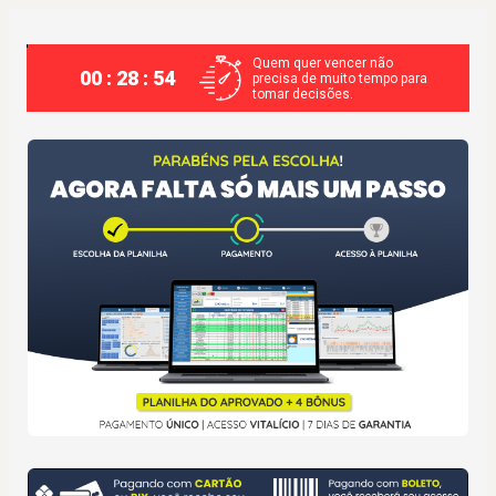
Quem quer vencer não
00 : 28 : 53
precisa de muito tempo para
tomar decisões.