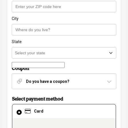
City
State
Coupon
Do you have a coupon?
Select payment method
Card
Card
selected
as
payment