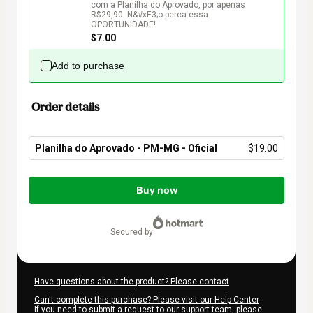
com a Planilha do Aprovado, por apenas 
R$29,90. N&#xE3;o perca essa 
OPORTUNIDADE!
$7.00
Add to purchase
Order details
Planilha do Aprovado - PM-MG - Oficial
$19.00
Total
of
Buy now
$19.00
secured by
Have questions about the product? Please contact
Can't complete this purchase? Please visit our Help Center
If you need to submit a request to our support team, please