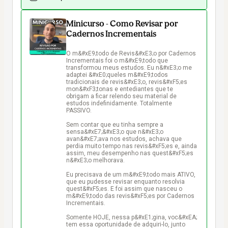
Minicurso - Como Revisar por
Cadernos Incrementais
O m&#xE9;todo de Revis&#xE3;o por Cadernos 
Incrementais foi o m&#xE9;todo que 
transformou meus estudos. Eu n&#xE3;o me 
adaptei &#xE0;queles m&#xE9;todos 
tradicionais de revis&#xE3;o, revis&#xF5;es 
mon&#xF3;tonas e entediantes que te 
obrigam a ficar relendo seu material de 
estudos indefinidamente. Totalmente 
PASSIVO.

Sem contar que eu tinha sempre a 
sensa&#xE7;&#xE3;o que n&#xE3;o 
avan&#xE7;ava nos estudos, achava que 
perdia muito tempo nas revis&#xF5;es e, ainda 
assim, meu desempenho nas quest&#xF5;es 
n&#xE3;o melhorava.

Eu precisava de um m&#xE9;todo mais ATIVO, 
que eu pudesse revisar enquanto resolvia 
quest&#xF5;es. E foi assim que nasceu o 
m&#xE9;todo das revis&#xF5;es por Cadernos 
Incrementais.

Somente HOJE, nessa p&#xE1;gina, voc&#xEA; 
tem essa oportunidade de adquiri-lo, junto 