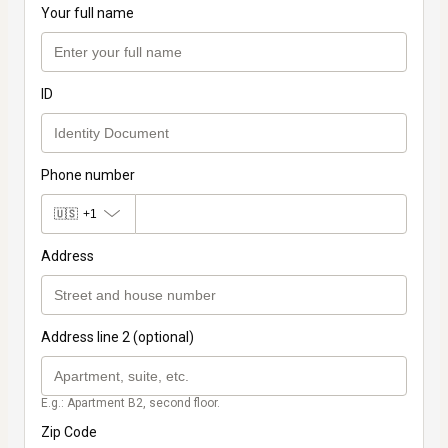
Your full name
ID
Phone number
🇺🇸
+1
Address
Address line 2 (optional)
E.g.: Apartment B2, second floor.
Zip Code