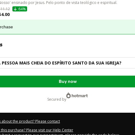
Nosso' ensinado por Jesus. Pelo ponto de vista teológico e espiritual. 
$11.12
64%
$4.00
urchase
s
 PESSOA MAIS CHEIA DO ESPÍRITO SANTO DA SUA IGREJA?
Buy now
secured by
 about the product? Please contact
this purchase? Please visit our Help Center