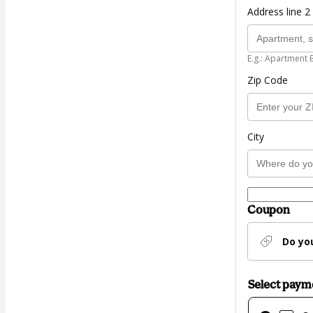
Address line 2 
E.g.: Apartment 
Zip Code
City
Coupon
Do yo
Select pay
Card