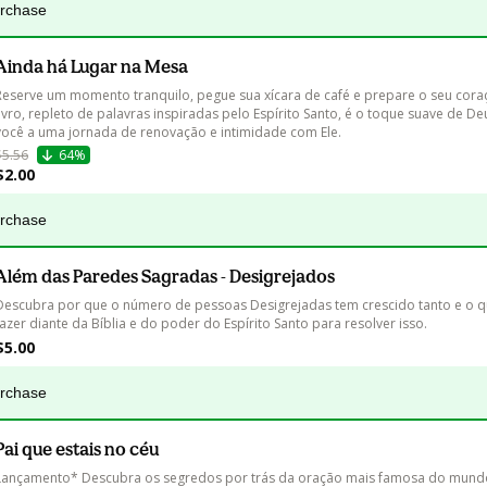
urchase
Ainda há Lugar na Mesa
Reserve um momento tranquilo, pegue sua xícara de café e prepare o seu coraç
livro, repleto de palavras inspiradas pelo Espírito Santo, é o toque suave de 
você a uma jornada de renovação e intimidade com Ele.
$5.56
64%
$2.00
urchase
Além das Paredes Sagradas - Desigrejados
Descubra por que o número de pessoas Desigrejadas tem crescido tanto e o
fazer diante da Bíblia e do poder do Espírito Santo para resolver isso.
$5.00
urchase
Pai que estais no céu
Lançamento* Descubra os segredos por trás da oração mais famosa do mundo.