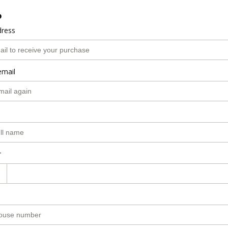
o
dress
email
r