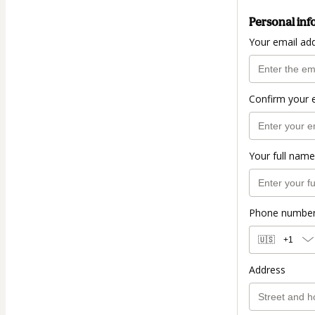
Personal inf
Your email ad
Confirm your 
Your full name
Phone numbe
🇺🇸
+1
Address