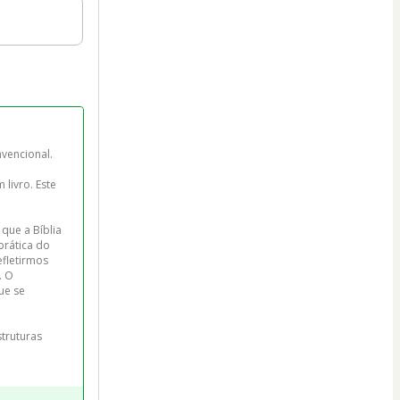
vencional.

livro. Este 
que a Bíblia 
prática do 
fletirmos 
. O 
ue se 
truturas 