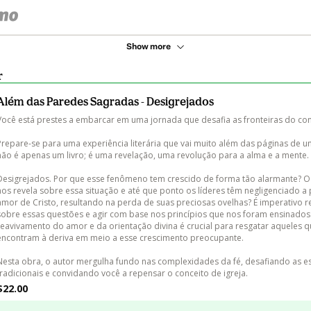
Show more
r
Além das Paredes Sagradas - Desigrejados
Você está prestes a embarcar em uma jornada que desafia as fronteiras do con
Prepare-se para uma experiência literária que vai muito além das páginas de um 
não é apenas um livro; é uma revelação, uma revolução para a alma e a mente.

Desigrejados. Por que esse fenômeno tem crescido de forma tão alarmante? O 
nos revela sobre essa situação e até que ponto os líderes têm negligenciado a 
amor de Cristo, resultando na perda de suas preciosas ovelhas? É imperativo re
sobre essas questões e agir com base nos princípios que nos foram ensinados
reavivamento do amor e da orientação divina é crucial para resgatar aqueles q
encontram à deriva em meio a esse crescimento preocupante.

Nesta obra, o autor mergulha fundo nas complexidades da fé, desafiando as es
tradicionais e convidando você a repensar o conceito de igreja.
$22.00