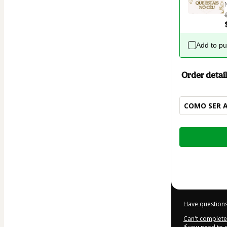
Add to p
Order detail
COMO SER A
Total
of
$4.00
Have questions
Can't complete 