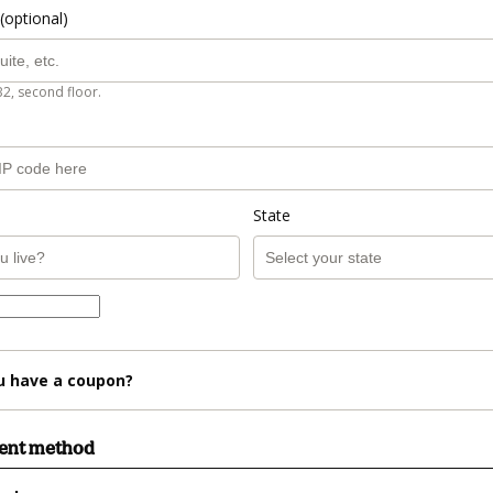
(optional)
B2, second floor.
State
u have a coupon?
ment method