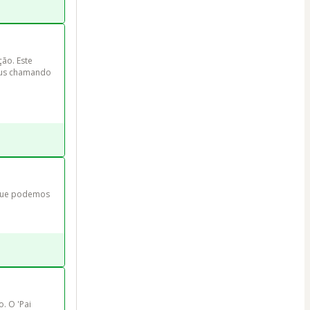
ão. Este 
Deus chamando 
 que podemos 
 O 'Pai 