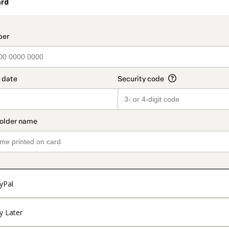
ard
t_data.section_title_v2
yPal
y Later