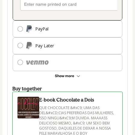
PayPal
Pay Later
Show more
Buy together
E-book Chocolate a Dois
QUE CHOCOLATE &#xC9; UMA DAS 
DEL&#xCD;CIAS PREFERIDAS DAS MULHERES, 
ISSO NINGU&#xC9;M DUVIDA. MAAAASS 
DELICIOSO MESMO, &#xC9; UM SEXO BEM 
GOSTOSO, DAQUELES DE DEIXAR A NOSSA 
PELE MARAVILHOSA E O BOY 