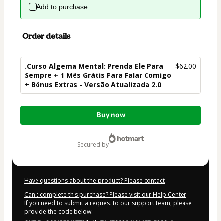
Add to purchase
Order details
.Curso Algema Mental: Prenda Ele Para
$62.00
Sempre + 1 Mês Grátis Para Falar Comigo
+ Bônus Extras - Versão Atualizada 2.0
Total
Buy now
of
$62.00
secured by
Have questions about the product? Please contact
Can't complete this purchase? Please visit our Help Center
If you need to submit a request to our support team, please
provide the code below: