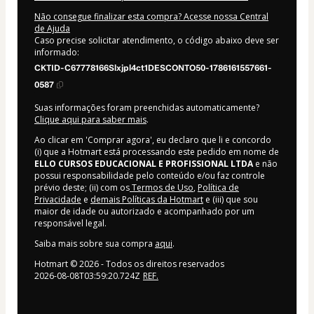
Não consegue finalizar esta compra? Acesse nossa Central
de Ajuda
Caso precise solicitar atendimento, o código abaixo deve ser
informado:
CKTID-C67778166Slxjpl4ct1DESCONTO50-1786161557661-
0587
Suas informações foram preenchidas automaticamente?
Clique aqui para saber mais
.
Ao clicar em 'Comprar agora', eu declaro que li e concordo
(i) que a Hotmart está processando este pedido em nome de
ELLO CURSOS EDUCACIONAL E PROFISSIONAL LTDA
e não
possui responsabilidade pelo conteúdo e/ou faz controle
prévio deste; (ii) com os
Termos de Uso
,
Política de
Privacidade
e
demais Políticas da Hotmart
e (iii) que sou
maior de idade ou autorizado e acompanhado por um
responsável legal.
Saiba mais sobre sua compra
aqui
.
Hotmart ©
2026
- Todos os direitos reservados
2026-08-08T03:59:20.724Z
REF.