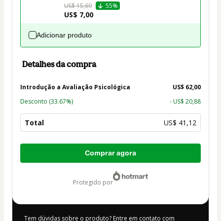
US$ 15,69
55%
US$ 7,00
Adicionar produto
Detalhes da compra
Introdução a Avaliação Psicológica
US$ 62,00
Desconto
(33.67%)
- US$ 20,88
Total
US$ 41,12
Total
Comprar agora
de
US$ 41,12
protegido por
Tem dúvidas sobre o produto? Entre em contato com