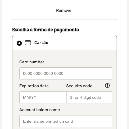
Remover
Escolha a forma de pagamento
Cartão
Cartão
selecionado
como
método
payment_data.section_title_v2
de
pagamento