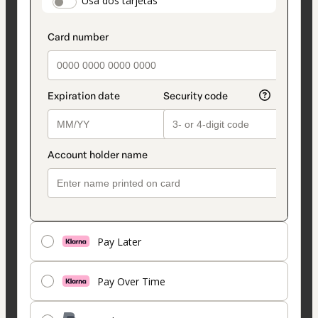
payment_data.section_title_v2
Usa dos tarjetas
seleccionado
es
Tarjeta
Pay Later
Pay Over Time