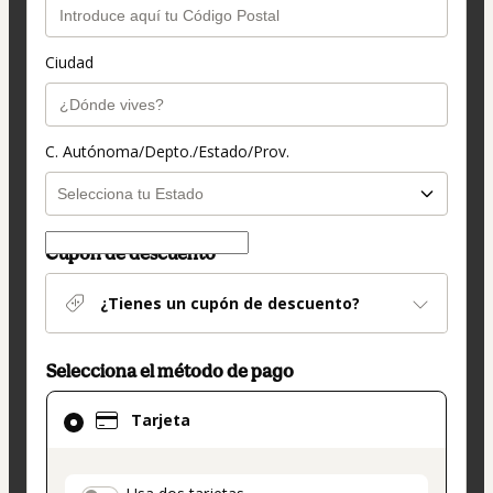
Ciudad
C. Autónoma/Depto./Estado/Prov.
Cupón de descuento
¿Tienes un cupón de descuento?
Selecciona el método de pago
El
Tarjeta
método
de
pago