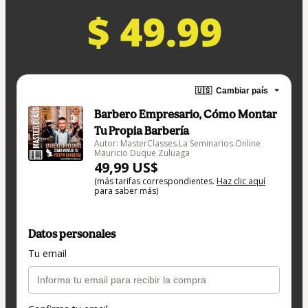
🇺🇸
Cambiar país
Barbero Empresario, Cómo Montar
Tu Propia Barbería
Autor: MasterClasses.La Seminarios.Online
Mauricio Duque Zuluaga
49,99 US$
(más tarifas correspondientes.
Haz clic aquí
para saber más)
Datos personales
Tu email