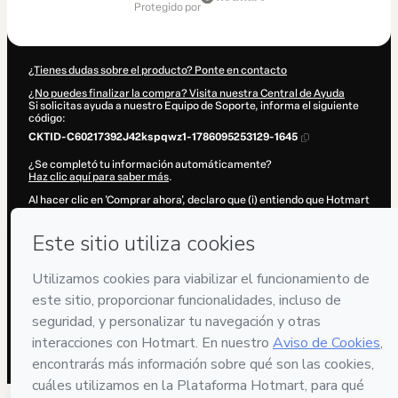
de
protegido por
377,00 US$
¿Tienes dudas sobre el producto? Ponte en contacto
¿No puedes finalizar la compra? Visita nuestra Central de Ayuda
Si solicitas ayuda a nuestro Equipo de Soporte, informa el siguiente
código:
CKTID-C60217392J42kspqwz1-1786095253129-1645
¿Se completó tu información automáticamente?
Haz clic aquí para saber más
.
Al hacer clic en 'Comprar ahora', declaro que (i) entiendo que Hotmart
está procesando este pedido en nombre de
Pauline Caro
y no tiene
responsabilidad por el contenido y/o control sobre él; (ii) acepto los
Términos de Uso de Hotmart
,
Políticas de Privacidad
y
otras políticas
de Hotmart
y (iii) soy mayor de edad o autorizado y acompañado por
un tutor legal.
Más información sobre tu compra
aquí
.
Hotmart ©
2026
- Todos los derechos reservados
2026-08-07T09:34:15.274Z
REF.