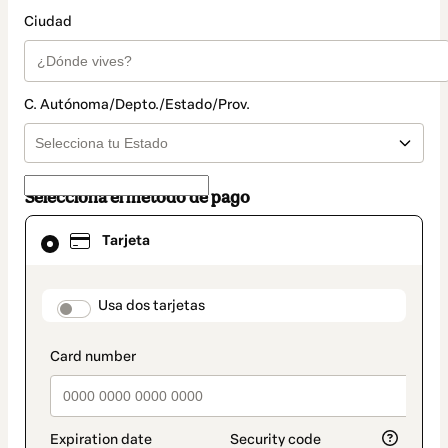
Ciudad
C. Autónoma/Depto./Estado/Prov.
Selecciona el método de pago
El
Tarjeta
método
de
pago
seleccionado
payment_data.section_title_v2
Usa dos tarjetas
es
Tarjeta