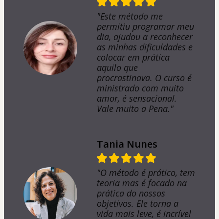
"Este método me
permitiu programar meu
dia, ajudou a reconhecer
as minhas dificuldades e
colocar em prática
aquilo que
procrastinava. O curso é
ministrado com muito
amor, é sensacional.
Vale muito a Pena."
Tania Nunes
"O método é prático, tem
teoria mas é focado na
prática do nossos
objetivos. Ele torna a
vida mais leve, é incrível