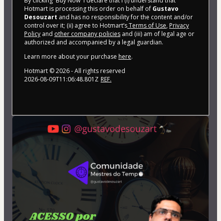
By clicking 'Buy Now' I declare that I (i) understand that
Hotmart is processing this order on behalf of
Gustavo
Desouzart
and has no responsibility for the content and/or
control over it; (ii) agree to Hotmart’s
Terms of Use
,
Privacy
Policy
and
other company policies
and (iii) am of legal age or
authorized and accompanied by a legal guardian.
Learn more about your purchase
here
.
Hotmart ©
2026
- All rights reserved
2026-08-09T11:06:48.801Z
REF.