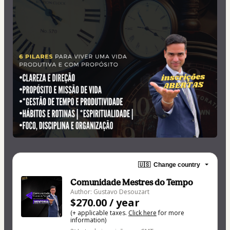
🇺🇸
Change country
Comunidade Mestres do Tempo
Author: Gustavo Desouzart
$270.00 / year
(+ applicable taxes.
Click here
for more
information)