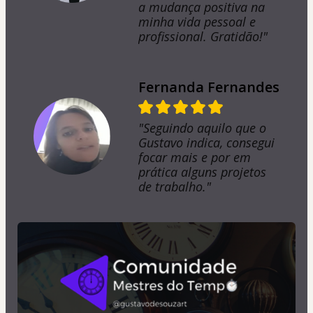
a mudança positiva na
minha vida pessoal e
profissional. Gratidão!"
Fernanda Fernandes
"Seguindo aquilo que o
Gustavo indica, consegui
focar mais e por em
prática alguns projetos
de trabalho."