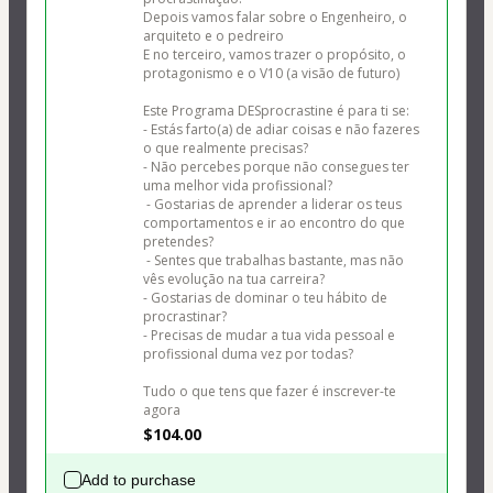
Depois vamos falar sobre o Engenheiro, o 
arquiteto e o pedreiro

E no terceiro, vamos trazer o propósito, o 
protagonismo e o V10 (a visão de futuro)

Este Programa DESprocrastine é para ti se:

- Estás farto(a) de adiar coisas e não fazeres 
o que realmente precisas?

- Não percebes porque não consegues ter 
uma melhor vida profissional?

 - Gostarias de aprender a liderar os teus 
comportamentos e ir ao encontro do que 
pretendes?

 - Sentes que trabalhas bastante, mas não 
vês evolução na tua carreira?

- Gostarias de dominar o teu hábito de 
procrastinar?

- Precisas de mudar a tua vida pessoal e 
profissional duma vez por todas?

Tudo o que tens que fazer é inscrever-te 
agora
$104.00
Add to purchase