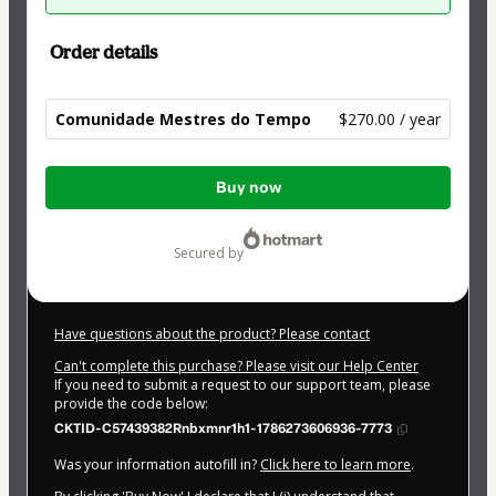
Order details
Comunidade Mestres do Tempo
$270.00 / year
Total
Buy now
of
$270.00
secured by
Have questions about the product? Please contact
Can't complete this purchase? Please visit our Help Center
If you need to submit a request to our support team, please
provide the code below:
CKTID-C57439382Rnbxmnr1h1-1786273606936-7773
Was your information autofill in?
Click here to learn more
.