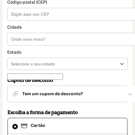
Código postal (CEP)
Cidade
Estado
Cupom de desconto
Tem um cupom de desconto?
Escolha a forma de pagamento
Cartão
Cartão
selecionado
como