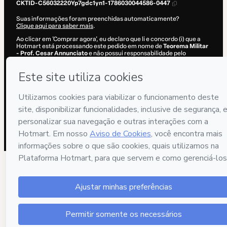
CKTID-C56032220Yp7gdc1yn1-1786030044586-0447
Suas informações foram preenchidas automaticamente?
Clique aqui para saber mais
.
Ao clicar em 'Comprar agora', eu declaro que li e concordo (i) que a
Hotmart está processando este pedido em nome de
Teorema Militar
- Prof. Cesar Annunciato
e não possui responsabilidade pelo
conteúdo e/ou faz controle prévio deste; (ii) com os
Termos de Uso
,
Política de Privacidade
e
demais Políticas da Hotmart
e (iii) que sou
maior de idade ou autorizado e acompanhado por um responsável
legal.
Saiba mais sobre sua compra
aqui
.
Hotmart ©
2026
- Todos os direitos reservados
2026-08-06T15:27:26.712Z
REF.