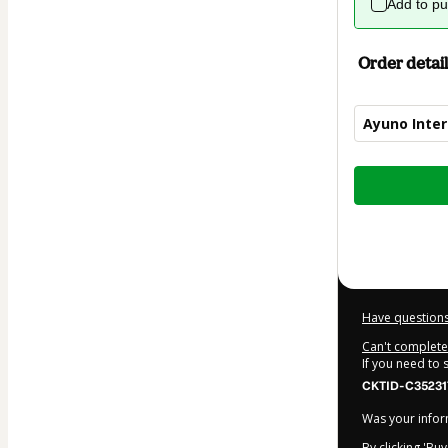
Add to p
Order detail
Ayuno Inte
Total
of
$23.00
Have questions
Can't complete 
If you need to
CKTID-C35231
Was your inform
By clicking 'Bu