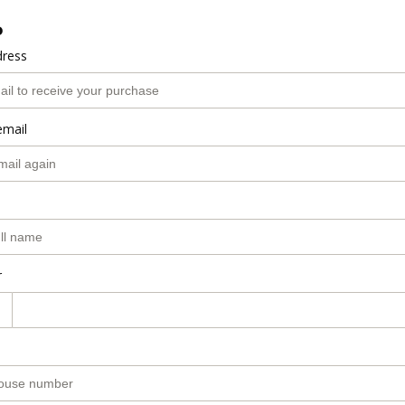
o
dress
email
r