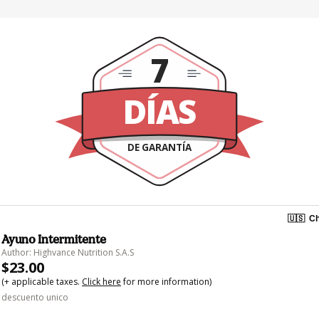
7
DÍAS
DE GARANTÍA
🇺🇸
Ch
Ayuno Intermitente
Author: Highvance Nutrition S.A.S
$23.00
(+ applicable taxes.
Click here
for more information)
descuento unico