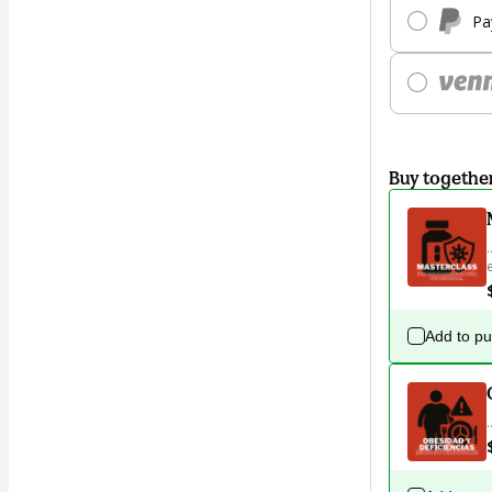
Pa
Buy togethe
Add to p