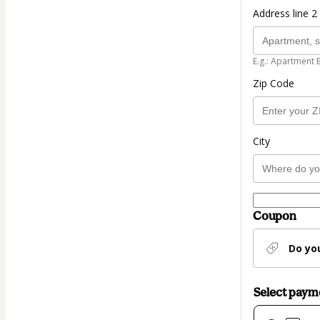
Address line 2 
E.g.: Apartment 
Zip Code
City
Coupon
Do yo
Select pay
Card