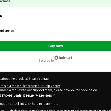
urchase
s
rmitente
Buy now
secured by
 about the product? Please contact
this purchase? Please visit our Help Center
 submit a request to our support team, please provide the code below:
787Ov961u9pl1-1786129474526-9918
ation autofill in?
Click here to learn more
.
y Now' I declare that I (i) understand that Hotmart is processing this order on be