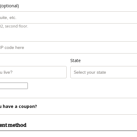
(optional)
B2, second floor.
State
u have a coupon?
ment method