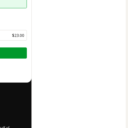
$23.00
half of