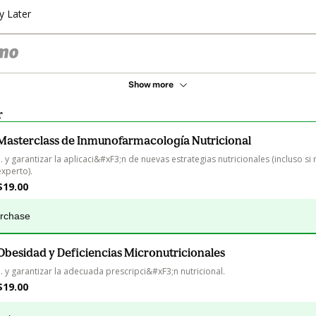
y Later
Show more
r
Masterclass de Inmunofarmacología Nutricional
... y garantizar la aplicaci&#xF3;n de nuevas estrategias nutricionales (incluso si 
experto).
$19.00
urchase
Obesidad y Deficiencias Micronutricionales
... y garantizar la adecuada prescripci&#xF3;n nutricional.
$19.00