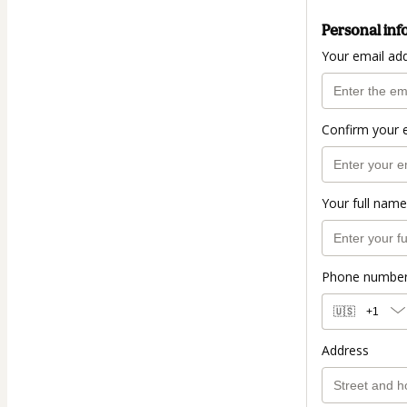
Personal inf
Your email ad
Confirm your 
Your full name
Phone numbe
🇺🇸
+1
Address