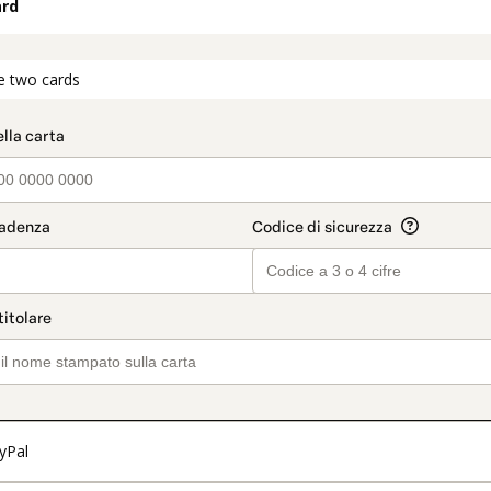
ard
t_data.section_title_v2
e two cards
yPal