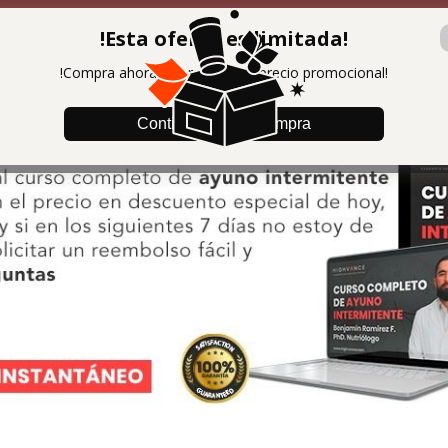
1 : 59 : 38
Oferta por tiempo limit
!Esta oferta es limitada!
!Compra ahora y aprovecha el precio promocional!
Continuar con la compra