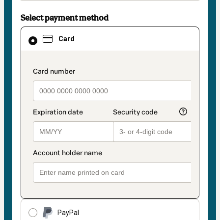
Select payment method
Card
Card
selected
as
payment
method
payment_data.section_title_v2
PayPal