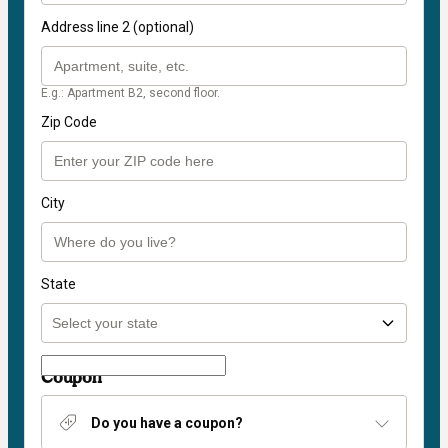
Address line 2 (optional)
E.g.: Apartment B2, second floor.
Zip Code
City
State
Coupon
Do you have a coupon?