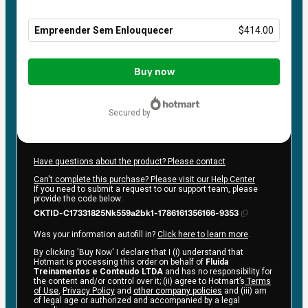
Empreender Sem Enlouquecer
$414.00
Total
of
Buy now
$414.00
secured by
Have questions about the product? Please contact
Can't complete this purchase? Please visit our Help Center
If you need to submit a request to our support team, please
provide the code below:
CKTID-C17331825Nk559a2bk1-1786161356166-9353
Was your information autofill in?
Click here to learn more
.
By clicking 'Buy Now' I declare that I (i) understand that
Hotmart is processing this order on behalf of
Fluida
Treinamentos e Conteudo LTDA
and has no responsibility for
the content and/or control over it; (ii) agree to Hotmart’s
Terms
of Use
,
Privacy Policy
and
other company policies
and (iii) am
of legal age or authorized and accompanied by a legal