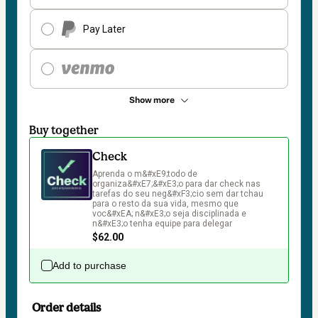
Pay Later
Show more
Buy together
Check
Aprenda o m&#xE9;todo de 
organiza&#xE7;&#xE3;o para dar check nas 
tarefas do seu neg&#xF3;cio sem dar tchau 
para o resto da sua vida, mesmo que 
voc&#xEA; n&#xE3;o seja disciplinada e 
n&#xE3;o tenha equipe para delegar
$62.00
Add to purchase
Order details