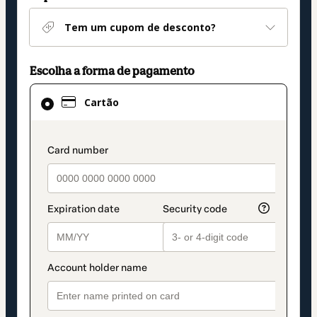
Tem um cupom de desconto?
Escolha a forma de pagamento
Cartão
Cartão
selecionado
como
método
payment_data.section_title_v2
de
pagamento