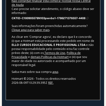
Não consegue finalizar esta compra? Acesse nossa Central
de Ajuda
Caso precise solicitar atendimento, o código abaixo deve ser
informado:
CKTID-C100905578N103pwvbs1-1786271376557-4408
Suas informações foram preenchidas automaticamente?
Clique aqui para saber mais
.
Ao clicar em 'Comprar agora', eu declaro que li e concordo
(i) que a Hotmart está processando este pedido em nome de
ELLO CURSOS EDUCACIONAL E PROFISSIONAL LTDA
e não
possui responsabilidade pelo conteúdo e/ou faz controle
prévio deste; (ii) com os
Termos de Uso
,
Política de
Privacidade
e
demais Políticas da Hotmart
e (iii) que sou
maior de idade ou autorizado e acompanhado por um
responsável legal.
Saiba mais sobre sua compra
aqui
.
Hotmart ©
2026
- Todos os direitos reservados
2026-08-09T10:29:39.395Z
REF.