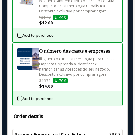
📖 Quero também o livro do Prof. Max. Guia 
Completo de Numerologia Cabalística. 
Desconto exclusivo por comprar agora
$21.40
44%
$12.00
Add to purchase
O número das casas e empresas
🏢 Quero o curso Numerologia para Casas e 
Empresas. Aprenda a identificar e 
harmonizar as vibrações do seu negócio. 
Desconto exclusivo por comprar agora.
$46.75
70%
$14.00
Add to purchase
Order details
Scanner Empresarial Cabalístico
$9.00