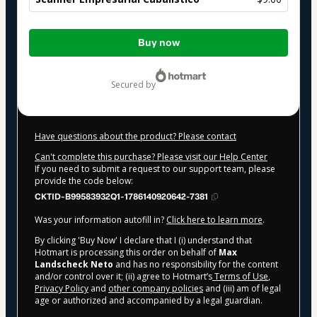
Total
Buy now
of
$9.00
secured by
Have questions about the product? Please contact
Can't complete this purchase? Please visit our Help Center
If you need to submit a request to our support team, please
provide the code below:
CKTID-B99583932Q1-1786140920642-7381
Was your information autofill in?
Click here to learn more
.
By clicking 'Buy Now' I declare that I (i) understand that
Hotmart is processing this order on behalf of
Max
Landscheck Neto
and has no responsibility for the content
and/or control over it; (ii) agree to Hotmart’s
Terms of Use
,
Privacy Policy
and
other company policies
and (iii) am of legal
age or authorized and accompanied by a legal guardian.