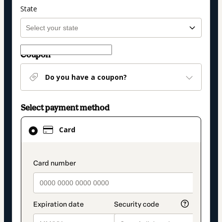
State
Coupon
Do you have a coupon?
Select payment method
Card
Card
selected
as
payment
payment_data.section_title_v2
method