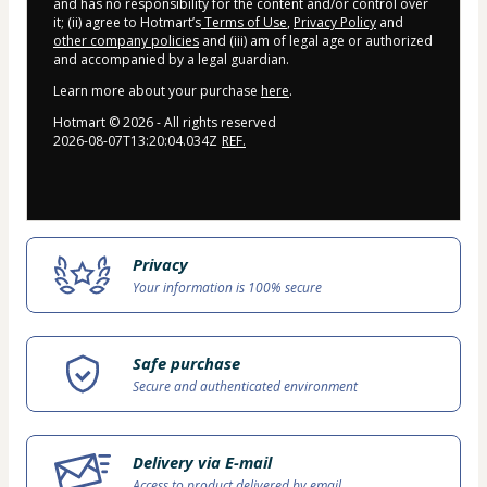
and has no responsibility for the content and/or control over
it; (ii) agree to Hotmart’s
Terms of Use
,
Privacy Policy
and
other company policies
and (iii) am of legal age or authorized
and accompanied by a legal guardian.
Learn more about your purchase
here
.
Hotmart ©
2026
- All rights reserved
2026-08-07T13:20:04.034Z
REF.
Privacy
Your information is 100% secure
Safe purchase
Secure and authenticated environment
Delivery via E-mail
Access to product delivered by email