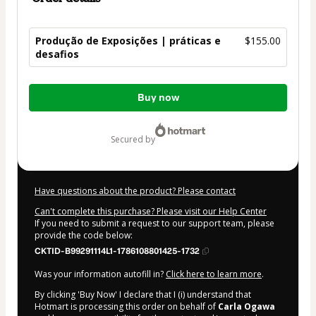
Produção de Exposições | práticas e
$155.00
desafios
Total
Buy now
of
$155.00
secured by
Have questions about the product? Please contact
Can't complete this purchase? Please visit our Help Center
If you need to submit a request to our support team, please
provide the code below:
CKTID-B99291114L1-1786108801425-1732
Was your information autofill in?
Click here to learn more
.
By clicking 'Buy Now' I declare that I (i) understand that
Hotmart is processing this order on behalf of
Carla Ogawa