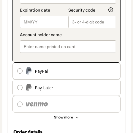
PayPal
Pay Later
Show more
Order details