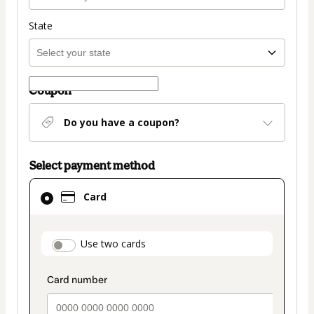
State
Coupon
Do you have a coupon?
Select payment method
Card
Card
selected
as
payment
payment_data.section_title_v2
Use two cards
method