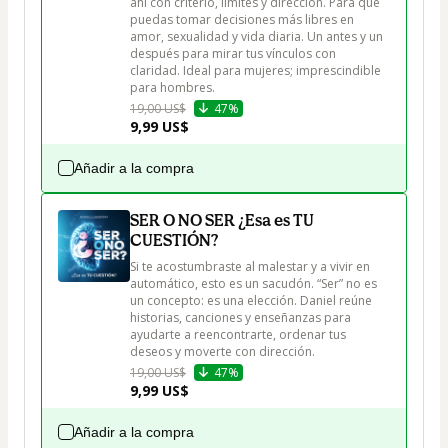
ahí con criterio, límites y dirección. Para que 
puedas tomar decisiones más libres en 
amor, sexualidad y vida diaria. Un antes y un 
después para mirar tus vínculos con 
claridad. Ideal para mujeres; imprescindible 
para hombres.
19,00 US$
47%
9,99 US$
Añadir a la compra
SER O NO SER ¿Esa es TU
CUESTIÓN?
Si te acostumbraste al malestar y a vivir en 
automático, esto es un sacudón. “Ser” no es 
un concepto: es una elección. Daniel reúne 
historias, canciones y enseñanzas para 
ayudarte a reencontrarte, ordenar tus 
deseos y moverte con dirección.
19,00 US$
47%
9,99 US$
Añadir a la compra