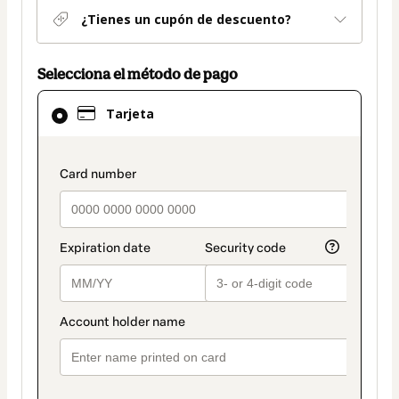
¿Tienes un cupón de descuento?
Selecciona el método de pago
El
Tarjeta
método
de
pago
payment_data.section_title_v2
seleccionado
es
Tarjeta