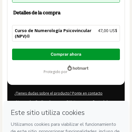
Detalles de la compra
Curso de Numerología Psicovincular
47,00 US$
(NPV)®
Total
Comprar ahora
de
47,00 US$
protegido por
¿Tienes dudas sobre el producto? Ponte en contacto
¿No puedes finalizar la compra? Visita nuestra Central de
Ayuda
Si solicitas ayuda a nuestro Equipo de Soporte, informa el
siguiente código:
CKTID-B98632414P1-1786094136186-0898