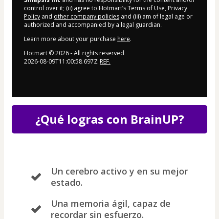
control over it; (ii) agree to Hotmart’s
Terms of Use
,
Privacy
Policy
and
other company policies
and (iii) am of legal age or
authorized and accompanied by a legal guardian.
Learn more about your purchase
here
.
Hotmart ©
2026
- All rights reserved
2026-08-09T11:00:58.697Z
REF.
¿Qué logras con BrainUP?
Un cerebro activo y en su mejor
estado.
Una memoria ágil, capaz de
recordar sin esfuerzo.