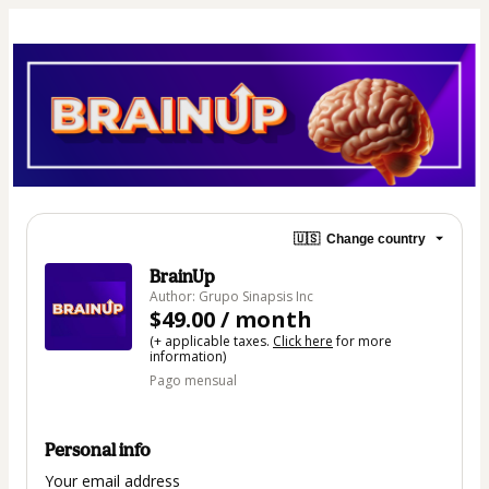
🇺🇸
Change country
BrainUp
Author: Grupo Sinapsis Inc
$49.00 / month
(+ applicable taxes.
Click here
for more
information)
Pago mensual
Personal info
Your email address