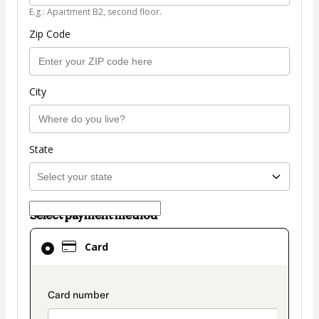
E.g.: Apartment B2, second floor.
Zip Code
City
State
Select payment method
Card
Card
selected
as
payment
payment_data.section_title_v2
method