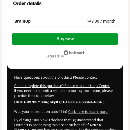
Order details
BrainUp
$49.00 / month
Total
Buy now
of
$49.00
secured by
Have questions about the product? Please contact
Can't complete this purchase? Please visit our Help Center
If you need to submit a request to our support team, please
provide the code below:
CKTID-B97857130Agbkj3fsp1-1786273256849-4264
Was your information autofill in?
Click here to learn more
.
By clicking 'Buy Now' I declare that I (i) understand that
Hotmart is processing this order on behalf of
Grupo
Sinapsis Inc
and has no responsibility for the content and/or