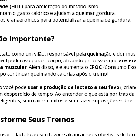
ade (HIIT)
 para aceleração do metabolismo.
ntam o gasto calórico e ajudam a queimar gordura.
os e anaeróbicos para potencializar a queima de gordura.
Tão Importante?
lactato como um vilão, responsável pela queimação e dor musc
ível poderoso para o corpo, ativando processos que 
aceler
sa muscular
. Além disso, ele aumenta o 
EPOC
 (Consumo Exce
po continuar queimando calorias após o treino!
o você pode 
usar a produção de lactato a seu favor
, cria
m desperdício de tempo. Ao entender o que está por trás da 
teligentes, sem cair em mitos e sem fazer suposições sobre 
nsforme Seus Treinos
sar o lactato ao seu favor e alcançar seus objetivos de form