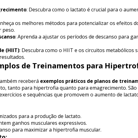
grecimento
: Descubra como o lactato é crucial para o aumen
onheça os melhores métodos para potencializar os efeitos do 
 peso.
scanso
: Aprenda a ajustar os períodos de descanso para gara
e (HIIT)
: Descubra como o HIIT e os circuitos metabólicos s
resultados.
emplos de Treinamentos para Hipertro
 também receberá 
exemplos práticos de planos de trein
ato, tanto para hipertrofia quanto para emagrecimento. São 
, exercícios e sequências que promovem o aumento de lactato
imizados para a produção de lactato.
rantem ganhos musculares expressivos.
anso para maximizar a hipertrofia muscular.
to: