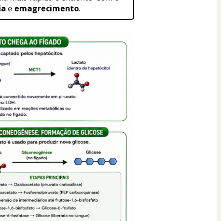
ia
 e 
emagrecimento
.