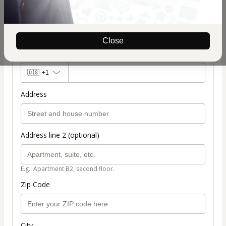
Your full name
Close
Phone number
🇺🇸
+1
Address
Address line 2 (optional)
E.g.: Apartment B2, second floor.
Zip Code
City