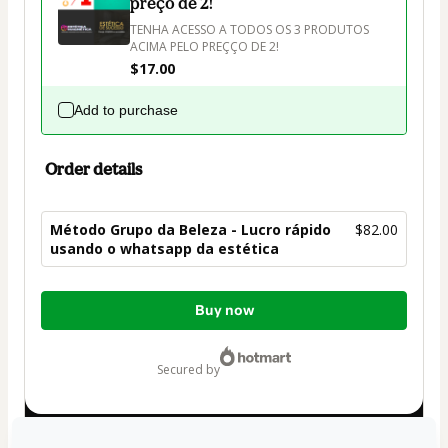
preço de 2!
TENHA ACESSO A TODOS OS 3 PRODUTOS 
ACIMA PELO PREÇÇO DE 2!
$17.00
Add to purchase
Order details
Método Grupo da Beleza - Lucro rápido
$82.00
usando o whatsapp da estética
Total
Buy now
of
$82.00
secured by
Have questions about the product? Please contact