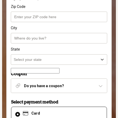
Zip Code
City
State
Coupon
Do you have a coupon?
Select payment method
Card
Card
selected