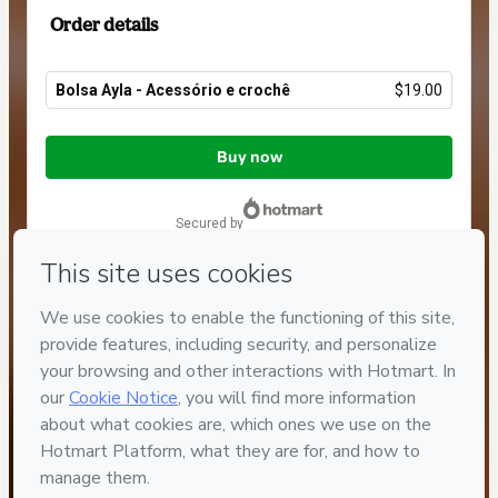
Order details
Bolsa Ayla - Acessório e crochê
$19.00
Total
of
Buy now
$19.00
secured by
Have questions about the product? Please contact
Can't complete this purchase? Please visit our Help Center
If you need to submit a request to our support team, please
provide the code below:
CKTID-B96358569K1-1786012892013-0831
Was your information autofill in?
Click here to learn more
.
By clicking 'Buy Now' I declare that I (i) understand that
Hotmart is processing this order on behalf of
Morello
handmade
and has no responsibility for the content and/or
control over it; (ii) agree to Hotmart’s
Terms of Use
,
Privacy