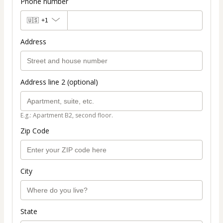
Phone number
🇺🇸
+1
Address
Address line 2 (optional)
E.g.: Apartment B2, second floor.
Zip Code
City
State