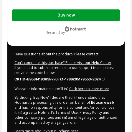
Total
Buy now
of
$8.00
secured by
Have questions about the product? Please contact
Can't complete this purchase? Please visit our Help Center
If you need to submit a request to our support team, please
provide the code below:
CKTID-B95814193R3kvv6irk1-1786205179553-2024
Was your information autofill in?
Click here to learn more
.
By clicking 'Buy Now' I declare that I (i) understand that
Hotmart is processing this order on behalf of
Educaroweb
and has no responsibility for the content and/or control over
it; (ii) agree to Hotmart’s
Terms of Use
,
Privacy Policy
and
other company policies
and (iii) am of legal age or authorized
and accompanied by a legal guardian.
Learn more about your purchase
here
.