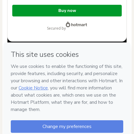
Total
Buy now
of
$4.00
secured by
Have questions about the product? Please contact
Can't complete this purchase? Please visit our Help Center
If you need to submit a request to our support team, please
provide the code below:
CKTID-B91323472C12toldx71-1785997317407-2465
Was your information autofill in?
Click here to learn more
.
By clicking 'Buy Now' I declare that I (i) understand that
Hotmart is processing this order on behalf of
Daniela Souto
and has no responsibility for the content and/or control over
it; (ii) agree to Hotmart’s
Terms of Use
,
Privacy Policy
and
other company policies
and (iii) am of legal age or authorized
and accompanied by a legal guardian.
Learn more about your purchase
here
.