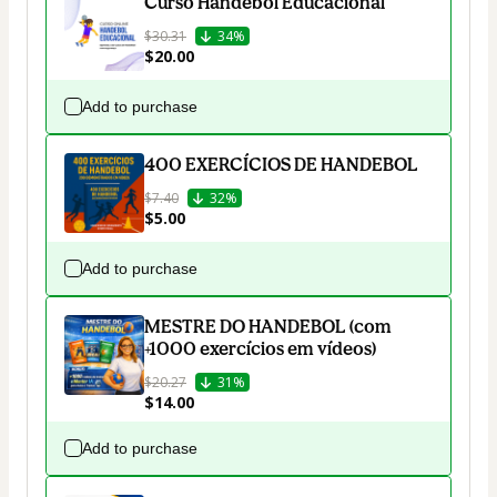
Curso Handebol Educacional
$30.31
34%
$20.00
Add to purchase
400 EXERCÍCIOS DE HANDEBOL
$7.40
32%
$5.00
Add to purchase
MESTRE DO HANDEBOL (com
+1000 exercícios em vídeos)
$20.27
31%
$14.00
Add to purchase