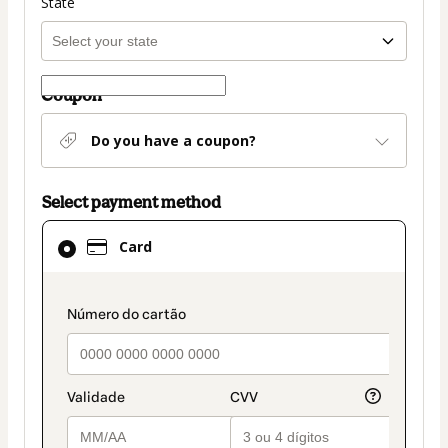
State
Coupon
Do you have a coupon?
Select payment method
Card
Card
selected
as
payment
payment_data.section_title_v2
method