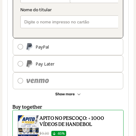
PayPal
Pay Later
Show more
Buy together
APITO NO PESCOÇO: + 1000
VÍDEOS DE HANDEBOL
$9.30
46%