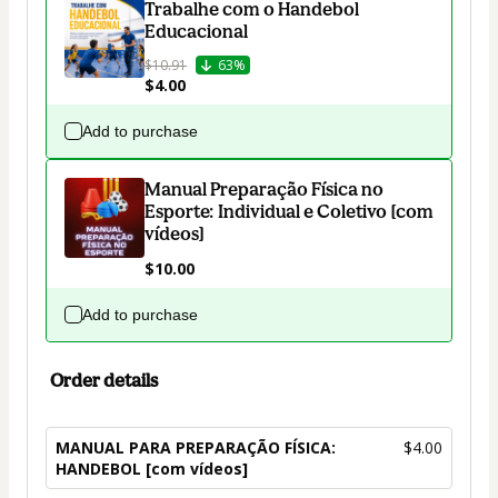
Trabalhe com o Handebol
Educacional
$10.91
63%
$4.00
Add to purchase
Manual Preparação Física no
Esporte: Individual e Coletivo [com
vídeos]
$10.00
Add to purchase
Order details
MANUAL PARA PREPARAÇÃO FÍSICA:
$4.00
HANDEBOL [com vídeos]