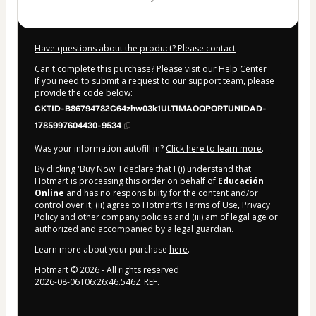
Have questions about the product? Please contact
Can't complete this purchase? Please visit our Help Center
If you need to submit a request to our support team, please
provide the code below:
CKTID-B86794782C64zhw03k1ULTIMAOOPORTUNIDAD-
1785997604430-9534
Was your information autofill in?
Click here to learn more
.
By clicking 'Buy Now' I declare that I (i) understand that
Hotmart is processing this order on behalf of
Educación
Online
and has no responsibility for the content and/or
control over it; (ii) agree to Hotmart’s
Terms of Use
,
Privacy
Policy
and
other company policies
and (iii) am of legal age or
authorized and accompanied by a legal guardian.
Learn more about your purchase
here
.
Hotmart ©
2026
- All rights reserved
2026-08-06T06:26:46.546Z
REF.