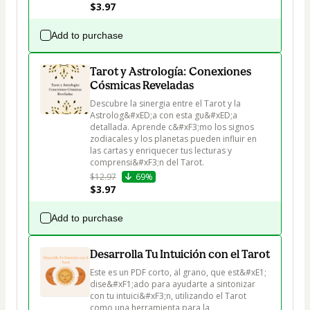
$3.97
Add to purchase
Tarot y Astrología: Conexiones
Cósmicas Reveladas
Descubre la sinergia entre el Tarot y la 
Astrolog&#xED;a con esta gu&#xED;a 
detallada. Aprende c&#xF3;mo los signos 
zodiacales y los planetas pueden influir en 
las cartas y enriquecer tus lecturas y 
comprensi&#xF3;n del Tarot.
$12.97
69%
$3.97
Add to purchase
Desarrolla Tu Intuición con el Tarot
Este es un PDF corto, al grano, que est&#xE1; 
dise&#xF1;ado para ayudarte a sintonizar 
con tu intuici&#xF3;n, utilizando el Tarot 
como una herramienta para la 