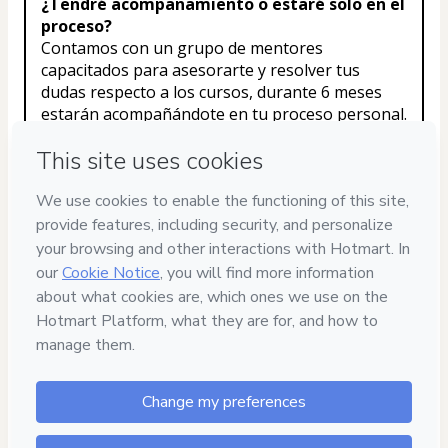
¿Tendré acompañamiento o estaré solo en el 
proceso?
Contamos con un grupo de mentores 
capacitados para asesorarte y resolver tus 
dudas respecto a los cursos, durante 6 meses 
estarán acompañándote en tu proceso personal.
¿Obtendré diplomas del curso?
Sí, se te entregará tu diploma al momento de 
que finalices el curso.
¿Cuánto tiempo dura el curso?
Tu acceso al curso "Tarot de Marsella- Gana 
Claridad en tu Vida" tiene acceso ilimitado, es 
decir, de por vida tendrás acceso. Solo algunos 
bonos, como la el Soporte Personalizado y las 
sesiones efectivas serán por 6 meses.