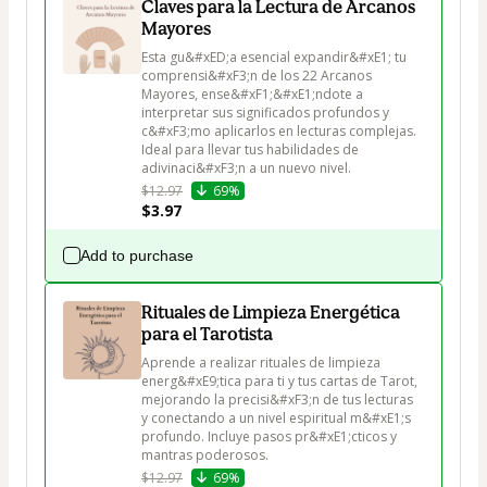
Claves para la Lectura de Arcanos
Mayores
Esta gu&#xED;a esencial expandir&#xE1; tu 
comprensi&#xF3;n de los 22 Arcanos 
Mayores, ense&#xF1;&#xE1;ndote a 
interpretar sus significados profundos y 
c&#xF3;mo aplicarlos en lecturas complejas. 
Ideal para llevar tus habilidades de 
adivinaci&#xF3;n a un nuevo nivel.
$12.97
69%
$3.97
Add to purchase
Rituales de Limpieza Energética
para el Tarotista
Aprende a realizar rituales de limpieza 
energ&#xE9;tica para ti y tus cartas de Tarot, 
mejorando la precisi&#xF3;n de tus lecturas 
y conectando a un nivel espiritual m&#xE1;s 
profundo. Incluye pasos pr&#xE1;cticos y 
mantras poderosos.
$12.97
69%