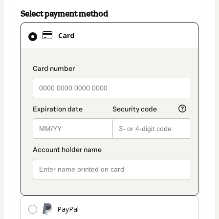
Select payment method
Card
Card
selected
as
payment
payment_data.section_title_v2
method
PayPal