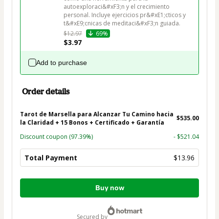
autoexploraci&#xF3;n y el crecimiento 
personal. Incluye ejercicios pr&#xE1;cticos y 
t&#xE9;cnicas de meditaci&#xF3;n guiada.
$12.97
69%
$3.97
Add to purchase
Order details
Tarot de Marsella para Alcanzar Tu Camino hacia
$535.00
la Claridad + 15 Bonos + Certificado + Garantía
Discount coupon
(97.39%)
- $521.04
Total Payment
$13.96
Total
Buy now
of
$13.96
secured by