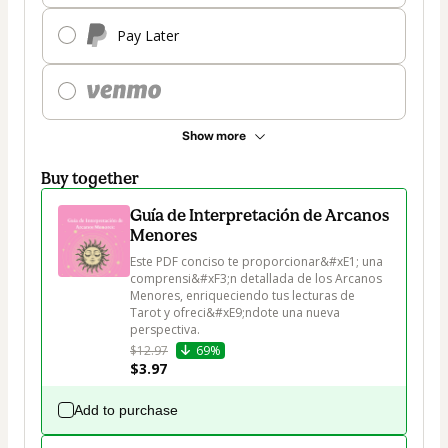
Pay Later
Show more
Buy together
Guía de Interpretación de Arcanos
Menores
Este PDF conciso te proporcionar&#xE1; una 
comprensi&#xF3;n detallada de los Arcanos 
Menores, enriqueciendo tus lecturas de 
Tarot y ofreci&#xE9;ndote una nueva 
perspectiva.
$12.97
69%
$3.97
Add to purchase