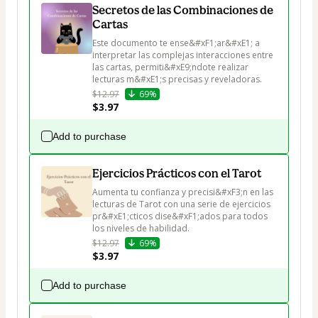
Secretos de las Combinaciones de
Cartas
Este documento te ense&#xF1;ar&#xE1; a 
interpretar las complejas interacciones entre 
las cartas, permiti&#xE9;ndote realizar 
lecturas m&#xE1;s precisas y reveladoras.
$12.97
69%
$3.97
Add to purchase
Ejercicios Prácticos con el Tarot
Aumenta tu confianza y precisi&#xF3;n en las 
lecturas de Tarot con una serie de ejercicios 
pr&#xE1;cticos dise&#xF1;ados para todos 
los niveles de habilidad.
$12.97
69%
$3.97
Add to purchase