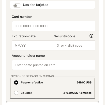
seleccionado
payment_data.section_title_v2
Usa dos tarjetas
es
Tarjeta
OPCIONES DE PAGO EN CUOTAS
Pago en efectivo
649,00 US$
3 cuotas
216,50 US$ / 3 meses