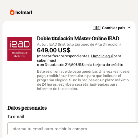
🇺🇸
Cambiar país
Doble titulación Máster Online IEAD
Autor: IEAD (Instituto Europeo de Alta Dirección)
649,00 US$
(más tarifas correspondientes.
Haz clic aquí
para
saber más)
o en 3 cuotas de 216,50 US$ en la tarjeta de crédito
Este es un enlace de pago genérico. Una vez realices el
pago, recibirás un formulario para que indiques el
programa elegido. Si no lo recibes en un plazo máximo
de 24 horas, escribe a secretaria@iead.es para
informar de tu elección.
Datos personales
Tu email