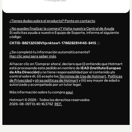
protegido por
649,00 US$
¿Tienes dudas sobre el producto? Ponte en contacto
¿No puedes finalizar la compra? Visita nuestra Central de Ayuda
Si solicitas ayuda a nuestro Equipo de Soporte, informa el siguiente
código:
CKTID-B82132036Vhjxnktaw1-1786282814145-8415
¿Se completó tu información automáticamente?
Haz clic aquí para saber más
.
Al hacer clic en 'Comprar ahora', declaro que (i) entiendo que Hotmart
está procesando este pedido en nombre de
IEAD (Instituto Europeo
de Alta Dirección)
y no tiene responsabilidad por el contenido y/o
control sobre él; (ii) acepto los
Términos de Uso de Hotmart
,
Políticas
de Privacidad
y
otras políticas de Hotmart
y (iii) soy mayor de edad o
autorizado y acompañado por un tutor legal.
Más información sobre tu compra
aquí
.
Hotmart ©
2026
- Todos los derechos reservados
2026-08-09T13:40:16.376Z
REF.