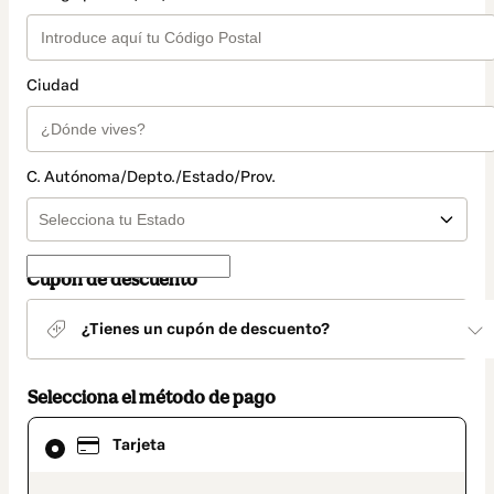
Ciudad
C. Autónoma/Depto./Estado/Prov.
Cupón de descuento
¿Tienes un cupón de descuento?
Selecciona el método de pago
El
Tarjeta
método
de
pago