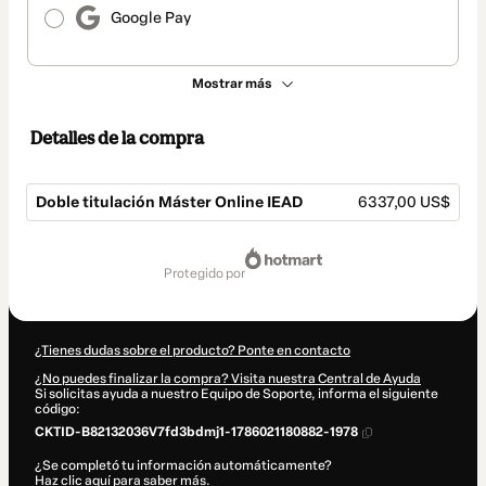
Google Pay
Mostrar más
Detalles de la compra
Doble titulación Máster Online IEAD
6337,00 US$
Total
de
protegido por
6337,00 US$
¿Tienes dudas sobre el producto? Ponte en contacto
¿No puedes finalizar la compra? Visita nuestra Central de Ayuda
Si solicitas ayuda a nuestro Equipo de Soporte, informa el siguiente
código:
CKTID-B82132036V7fd3bdmj1-1786021180882-1978
¿Se completó tu información automáticamente?
Haz clic aquí para saber más
.