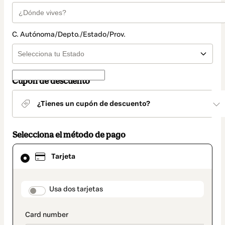
C. Autónoma/Depto./Estado/Prov.
Cupón de descuento
¿Tienes un cupón de descuento?
Selecciona el método de pago
El
Tarjeta
método
de
pago
seleccionado
payment_data.section_title_v2
Usa dos tarjetas
es
Tarjeta