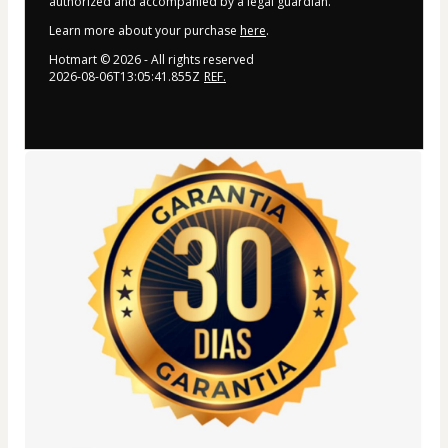
authorized and accompanied by a legal guardian.
Learn more about your purchase
here
.
Hotmart ©
2026
- All rights reserved
2026-08-06T13:05:41.855Z
REF.