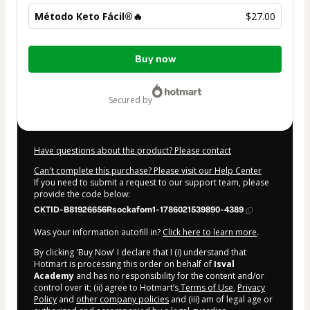
Método Keto Fácil®🔥
$27.00
Total
Buy now
of
$27.00
secured by
Have questions about the product? Please contact
Can't complete this purchase? Please visit our Help Center
If you need to submit a request to our support team, please
provide the code below:
CKTID-B81926656Rsockafom1-1786021539890-4389
Was your information autofill in?
Click here to learn more
.
By clicking 'Buy Now' I declare that I (i) understand that
Hotmart is processing this order on behalf of
Isval
Academy
and has no responsibility for the content and/or
control over it; (ii) agree to Hotmart’s
Terms of Use
,
Privacy
Policy
and
other company policies
and (iii) am of legal age or