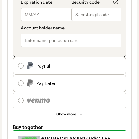
PayPal
Pay Later
Show more
Buy together
+500 RECETAS KETO FÁCILES