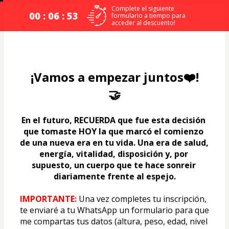
Complete el siguiente
00 : 06 : 53
formulario a tiempo para
acceder al descuento!
¡Vamos a empezar juntos❤️!
🤝
En el futuro, RECUERDA que fue esta decisión 
que tomaste HOY la que marcó el comienzo 
de una nueva era en tu vida. Una era de salud, 
energía, vitalidad, disposición y, por 
supuesto, un cuerpo que te hace sonreir 
diariamente frente al espejo.
IMPORTANTE: 
Una vez completes tu inscripción, 
te enviaré a tu WhatsApp un formulario para que 
me compartas tus datos (altura, peso, edad, nivel 