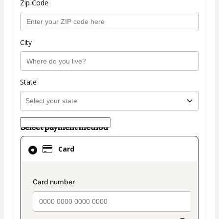
Zip Code
City
State
Select payment method
Card
Card
selected
as
payment
payment_data.section_title_v2
method