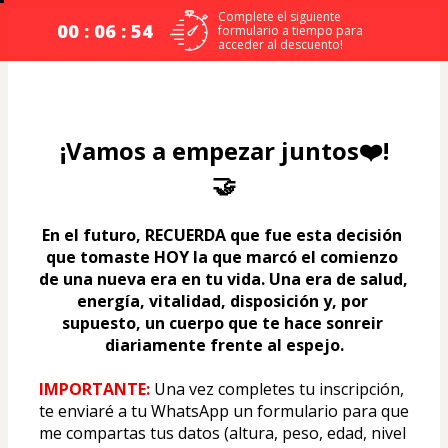
Complete el siguiente
00 : 06 : 54
formulario a tiempo para
acceder al descuento!
¡Vamos a empezar juntos❤️!
🤝
En el futuro, RECUERDA que fue esta decisión 
que tomaste HOY la que marcó el comienzo 
de una nueva era en tu vida. Una era de salud, 
energía, vitalidad, disposición y, por 
supuesto, un cuerpo que te hace sonreir 
diariamente frente al espejo.
IMPORTANTE: 
Una vez completes tu inscripción, 
te enviaré a tu WhatsApp un formulario para que 
me compartas tus datos (altura, peso, edad, nivel 