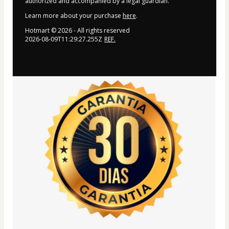
authorized and accompanied by a legal guardian.
Learn more about your purchase
here
.
Hotmart ©
2026
- All rights reserved
2026-08-09T11:29:27.255Z
REF.