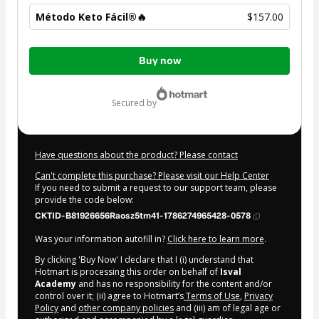
Método Keto Fácil®🔥
$157.00
Total
Buy now
of
$157.00
secured by
Have questions about the product? Please contact
Can't complete this purchase? Please visit our Help Center
If you need to submit a request to our support team, please
provide the code below:
CKTID-B81926656Raosz5tm41-1786274965428-0578
Was your information autofill in?
Click here to learn more
.
By clicking 'Buy Now' I declare that I (i) understand that
Hotmart is processing this order on behalf of
Isval
Academy
and has no responsibility for the content and/or
control over it; (ii) agree to Hotmart’s
Terms of Use
,
Privacy
Policy
and
other company policies
and (iii) am of legal age or