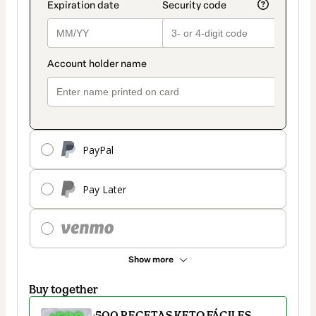
PayPal
Pay Later
Show more
Buy together
+500 RECETAS KETO FÁCILES