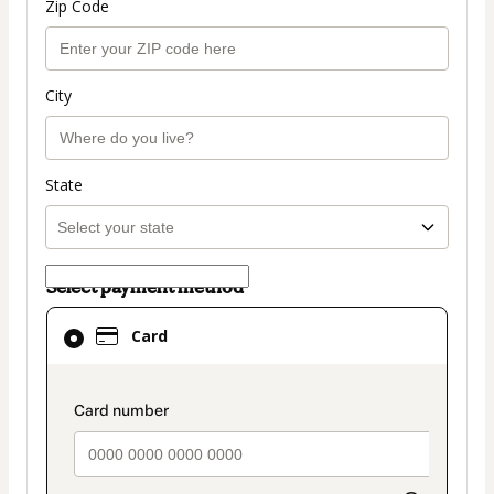
Zip Code
City
State
Select payment method
Card
Card
selected
as
payment
payment_data.section_title_v2
method