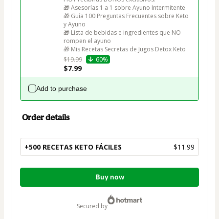
🎁 Asesorías 1 a 1 sobre Ayuno Intermitente

🎁 Guía 100 Preguntas Frecuentes sobre Keto 
y Ayuno

🎁 Lista de bebidas e ingredientes que NO 
rompen el ayuno

🎁 Mis Recetas Secretas de Jugos Detox Keto
$19.99
60%
$7.99
Add to purchase
Order details
+500 RECETAS KETO FÁCILES
$11.99
Total
Buy now
of
$11.99
secured by