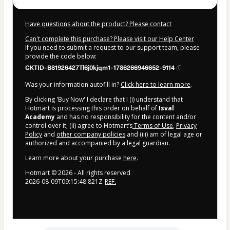
Have questions about the product? Please contact
Can't complete this purchase? Please visit our Help Center
If you need to submit a request to our support team, please
provide the code below:
CKTID-B81926427Tl6j0kjqm1-1786266946652-9114
Was your information autofill in?
Click here to learn more
.
By clicking 'Buy Now' I declare that I (i) understand that
Hotmart is processing this order on behalf of
Isval
Academy
and has no responsibility for the content and/or
control over it; (ii) agree to Hotmart’s
Terms of Use
,
Privacy
Policy
and
other company policies
and (iii) am of legal age or
authorized and accompanied by a legal guardian.
Learn more about your purchase
here
.
Hotmart ©
2026
- All rights reserved
2026-08-09T09:15:48.821Z
REF.