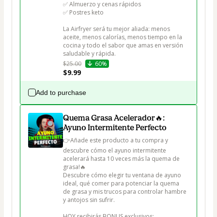
✅ Almuerzo y cenas rápidos

✅ Postres keto

La Airfryer será tu mejor aliada: menos 
aceite, menos calorías, menos tiempo en la 
cocina y todo el sabor que amas en versión 
saludable y rápida.
$25.00
60%
$9.99
Add to purchase
Quema Grasa Acelerador🔥:
Ayuno Intermitente Perfecto
👉Añade este producto a tu compra y 
descubre cómo el ayuno intermitente 
acelerará hasta 10 veces más la quema de 
grasa!🔥

Descubre cómo elegir tu ventana de ayuno 
ideal, qué comer para potenciar la quema 
de grasa y mis trucos para controlar hambre 
y antojos sin sufrir.

HOY recibirás BONUS exclusivos:
