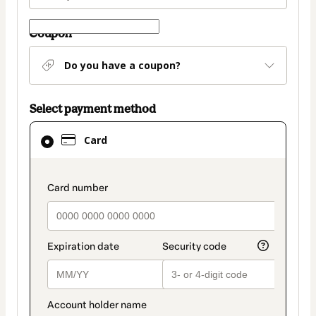
Coupon
Do you have a coupon?
Select payment method
Card
Card
selected
as
payment
payment_data.section_title_v2
method