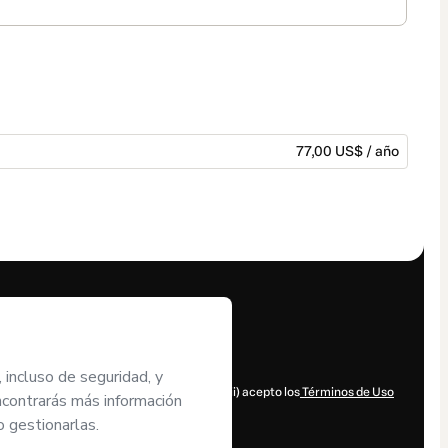
77,00 US$ / año
dad por el contenido y/o control sobre él; (ii) acepto los
Términos de Uso