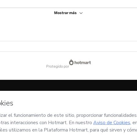
Mostrar más
protegido por
go:
CKTID-B80083336Stq19w0781-1786058844298-2118
ber más
.
 está procesando este pedido en nombre de
Ser Evolucion 5D
y no tiene responsabili
soy mayor de edad o autorizado y acompañado por un tutor legal.