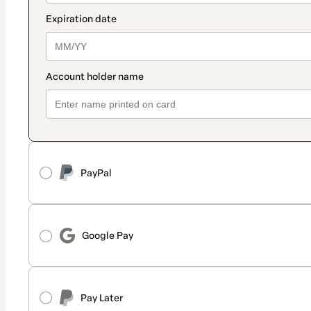
PayPal
Google Pay
Pay Later