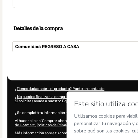
Detalles de la compra
Comunidad: REGRESO A CASA
Total
de
77,00 US$
¿Tienes dudas sobre el producto? Ponte en contacto
¿No puedes finalizar la compra? Visita nuestra Central de Ayuda
Si solicitas ayuda a nuestro Equipo de Soporte, informa el siguiente códi
¿Se completó tu información automáticamente?
Haz clic aquí para sa
Al hacer clic en 'Comprar ahora', declaro que (i) entiendo que Hotmart
de Hotmart
,
Políticas de Privacidad
y
otras políticas de Hotmart
y (iii) 
Más información sobre tu compra
aquí
.