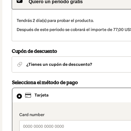
Quiero un periodo gratis
Tendrás 2 día(s) para probar el producto.
Después de este período se cobrará el importe de 77,00 US
Cupón de descuento
¿Tienes un cupón de descuento?
Selecciona el método de pago
El
Tarjeta
método
de
pago
seleccionado
payment_data.section_title_v2
es
Tarjeta