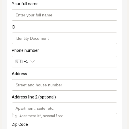
Your full name
ID
Phone number
🇺🇸
+1
Address
Address line 2 (optional)
E.g.: Apartment B2, second floor.
Zip Code