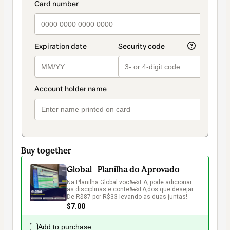
method
payment_data.section_title_v2
Buy together
Global - Planilha do Aprovado
Na Planilha Global voc&#xEA; pode adicionar 
as disciplinas e conte&#xFA;dos que desejar. 
De R$87 por R$33 levando as duas juntas!
$7.00
Add to purchase