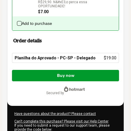
R$29,90. N&#xE3;o perca essa 
$7.00
Add to purchase
Order details
Planilha do Aprovado - PC-SP - Delegado
$19.00
Total
of
Buy now
$19.00
secured by
Have questions about the product? Please contact
Can't complete this purchase? Please visit our Help Center
If you need to submit a request to our support team, please
provide the code below: