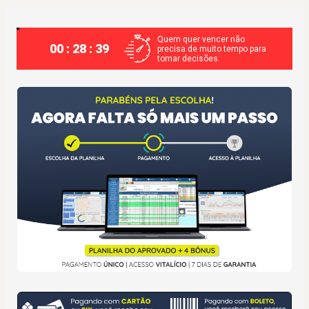
Quem quer vencer não
00 : 28 : 39
precisa de muito tempo para
tomar decisões.