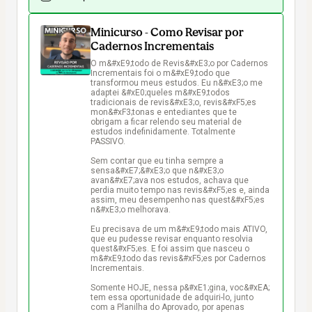
Minicurso - Como Revisar por
Cadernos Incrementais
O m&#xE9;todo de Revis&#xE3;o por Cadernos 
Incrementais foi o m&#xE9;todo que 
transformou meus estudos. Eu n&#xE3;o me 
adaptei &#xE0;queles m&#xE9;todos 
tradicionais de revis&#xE3;o, revis&#xF5;es 
mon&#xF3;tonas e entediantes que te 
obrigam a ficar relendo seu material de 
estudos indefinidamente. Totalmente 
PASSIVO.

Sem contar que eu tinha sempre a 
sensa&#xE7;&#xE3;o que n&#xE3;o 
avan&#xE7;ava nos estudos, achava que 
perdia muito tempo nas revis&#xF5;es e, ainda 
assim, meu desempenho nas quest&#xF5;es 
n&#xE3;o melhorava.

Eu precisava de um m&#xE9;todo mais ATIVO, 
que eu pudesse revisar enquanto resolvia 
quest&#xF5;es. E foi assim que nasceu o 
m&#xE9;todo das revis&#xF5;es por Cadernos 
Incrementais.

Somente HOJE, nessa p&#xE1;gina, voc&#xEA; 
tem essa oportunidade de adquiri-lo, junto 
com a Planilha do Aprovado, por apenas 