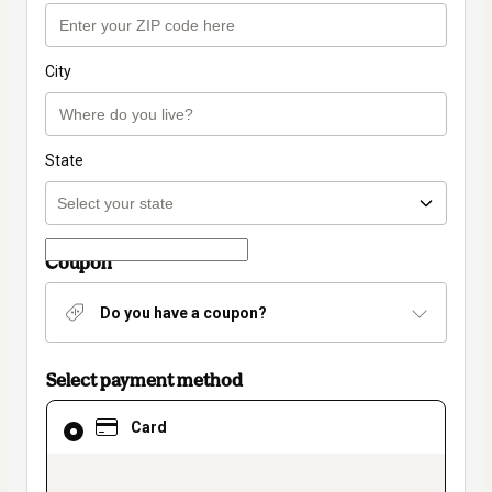
City
State
Coupon
Do you have a coupon?
Select payment method
Card
Card
selected
as
payment