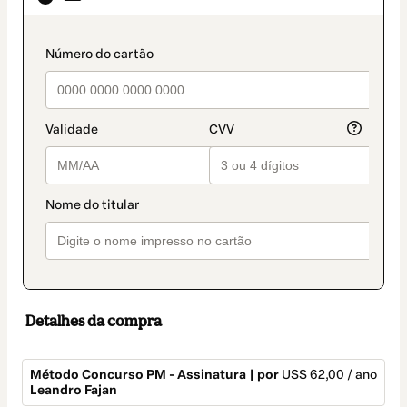
como
método
de
payment_data.section_title_v2
pagamento
Detalhes da compra
Método Concurso PM - Assinatura | por
US$ 62,00 / ano
Leandro Fajan