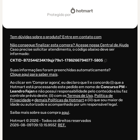
Total
de
protegido por
US$ 62,00
Tem dúvidas sobre o produto? Entre em contato com
Não consegue finalizar esta compra? Acesse nossa Central de Ajuda
Caso precise solicitar atendimento, o código abaixo deve ser
informado:
CKTID-B72544234K19qjr79s1-1786266794077-5805
Suas informações foram preenchidas automaticamente?
Clique aqui para saber mais
.
Ao clicar em 'Comprar agora', eu declaro que li e concordo (i) que a
Hotmart está processando este pedido em nome de
Concurso PM -
Leandro Fajan
e não possui responsabilidade pelo conteúdo e/ou faz
controle prévio deste; (ii) com os
Termos de Uso
,
Política de
Privacidade
e
demais Políticas da Hotmart
e (iii) que sou maior de
idade ou autorizado e acompanhado por um responsável legal.
Saiba mais sobre sua compra
aqui
.
Hotmart ©
2026
- Todos os direitos reservados
2026-08-09T09:13:15.955Z
REF.