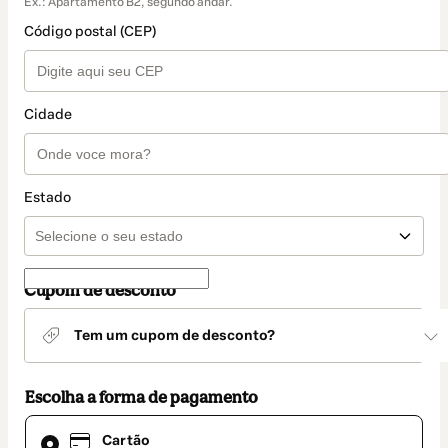
Ex.: Apartamento B2, segundo andar.
Código postal (CEP)
Cidade
Estado
Cupom de desconto
Tem um cupom de desconto?
Escolha a forma de pagamento
Cartão
Cartão
selecionado